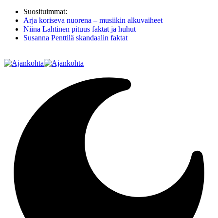
Suosituimmat:
Arja koriseva nuorena – musiikin alkuvaiheet
Niina Lahtinen pituus faktat ja huhut
Susanna Penttilä skandaalin faktat