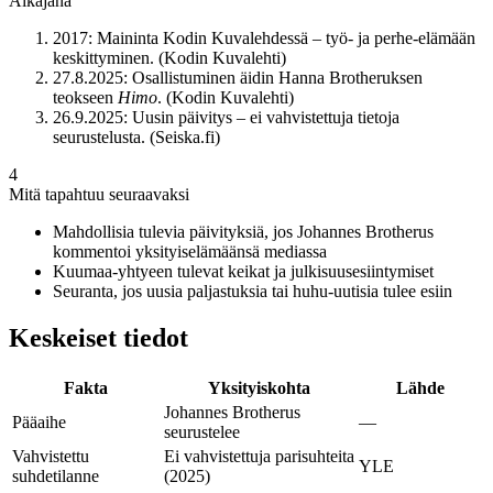
Aikajana
2017: Maininta Kodin Kuvalehdessä – työ- ja perhe-elämään
keskittyminen. (Kodin Kuvalehti)
27.8.2025: Osallistuminen äidin Hanna Brotheruksen
teokseen
Himo
. (Kodin Kuvalehti)
26.9.2025: Uusin päivitys – ei vahvistettuja tietoja
seurustelusta. (Seiska.fi)
4
Mitä tapahtuu seuraavaksi
Mahdollisia tulevia päivityksiä, jos Johannes Brotherus
kommentoi yksityiselämäänsä mediassa
Kuumaa-yhtyeen tulevat keikat ja julkisuusesiintymiset
Seuranta, jos uusia paljastuksia tai huhu-uutisia tulee esiin
Keskeiset tiedot
Fakta
Yksityiskohta
Lähde
Johannes Brotherus
Pääaihe
—
seurustelee
Vahvistettu
Ei vahvistettuja parisuhteita
YLE
suhdetilanne
(2025)