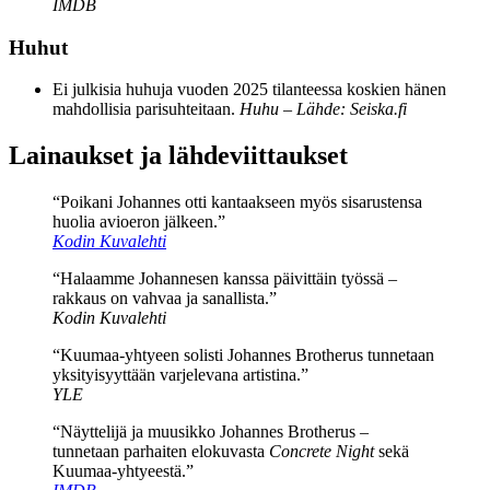
IMDB
Huhut
Ei julkisia huhuja vuoden 2025 tilanteessa koskien hänen
mahdollisia parisuhteitaan.
Huhu – Lähde: Seiska.fi
Lainaukset ja lähdeviittaukset
“Poikani Johannes otti kantaakseen myös sisarustensa
huolia avioeron jälkeen.”
Kodin Kuvalehti
“Halaamme Johannesen kanssa päivittäin työssä –
rakkaus on vahvaa ja sanallista.”
Kodin Kuvalehti
“Kuumaa-yhtyeen solisti Johannes Brotherus tunnetaan
yksityisyyttään varjelevana artistina.”
YLE
“Näyttelijä ja muusikko Johannes Brotherus –
tunnetaan parhaiten elokuvasta
Concrete Night
sekä
Kuumaa-yhtyeestä.”