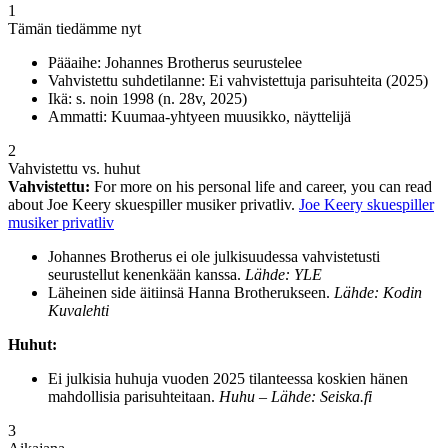
1
Tämän tiedämme nyt
Pääaihe: Johannes Brotherus seurustelee
Vahvistettu suhdetilanne: Ei vahvistettuja parisuhteita (2025)
Ikä: s. noin 1998 (n. 28v, 2025)
Ammatti: Kuumaa-yhtyeen muusikko, näyttelijä
2
Vahvistettu vs. huhut
Vahvistettu:
For more on his personal life and career, you can read
about Joe Keery skuespiller musiker privatliv.
Joe Keery skuespiller
musiker privatliv
Johannes Brotherus ei ole julkisuudessa vahvistetusti
seurustellut kenenkään kanssa.
Lähde: YLE
Läheinen side äitiinsä Hanna Brotherukseen.
Lähde: Kodin
Kuvalehti
Huhut:
Ei julkisia huhuja vuoden 2025 tilanteessa koskien hänen
mahdollisia parisuhteitaan.
Huhu – Lähde: Seiska.fi
3