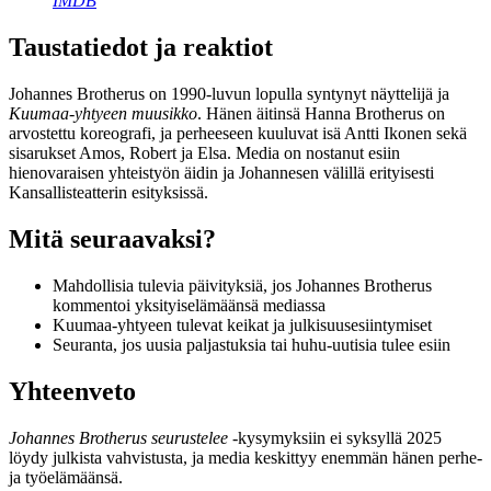
IMDB
Taustatiedot ja reaktiot
Johannes Brotherus on 1990-luvun lopulla syntynyt näyttelijä ja
Kuumaa-yhtyeen muusikko
. Hänen äitinsä Hanna Brotherus on
arvostettu koreografi, ja perheeseen kuuluvat isä Antti Ikonen sekä
sisarukset Amos, Robert ja Elsa. Media on nostanut esiin
hienovaraisen yhteistyön äidin ja Johannesen välillä erityisesti
Kansallisteatterin esityksissä.
Mitä seuraavaksi?
Mahdollisia tulevia päivityksiä, jos Johannes Brotherus
kommentoi yksityiselämäänsä mediassa
Kuumaa-yhtyeen tulevat keikat ja julkisuusesiintymiset
Seuranta, jos uusia paljastuksia tai huhu-uutisia tulee esiin
Yhteenveto
Johannes Brotherus seurustelee
-kysymyksiin ei syksyllä 2025
löydy julkista vahvistusta, ja media keskittyy enemmän hänen perhe-
ja työelämäänsä.