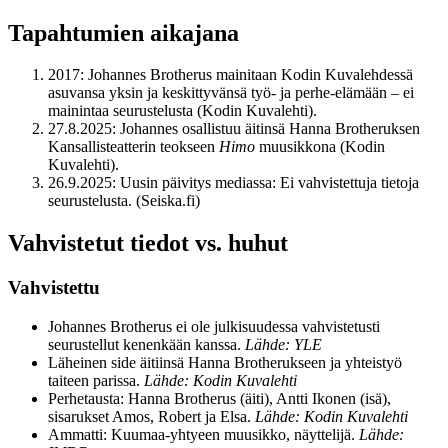
Tapahtumien aikajana
2017: Johannes Brotherus mainitaan Kodin Kuvalehdessä
asuvansa yksin ja keskittyvänsä työ- ja perhe-elämään – ei
mainintaa seurustelusta (Kodin Kuvalehti).
27.8.2025: Johannes osallistuu äitinsä Hanna Brotheruksen
Kansallisteatterin teokseen
Himo
muusikkona (Kodin
Kuvalehti).
26.9.2025: Uusin päivitys mediassa: Ei vahvistettuja tietoja
seurustelusta. (Seiska.fi)
Vahvistetut tiedot vs. huhut
Vahvistettu
Johannes Brotherus ei ole julkisuudessa vahvistetusti
seurustellut kenenkään kanssa.
Lähde: YLE
Läheinen side äitiinsä Hanna Brotherukseen ja yhteistyö
taiteen parissa.
Lähde: Kodin Kuvalehti
Perhetausta: Hanna Brotherus (äiti), Antti Ikonen (isä),
sisarukset Amos, Robert ja Elsa.
Lähde: Kodin Kuvalehti
Ammatti: Kuumaa-yhtyeen muusikko, näyttelijä.
Lähde: