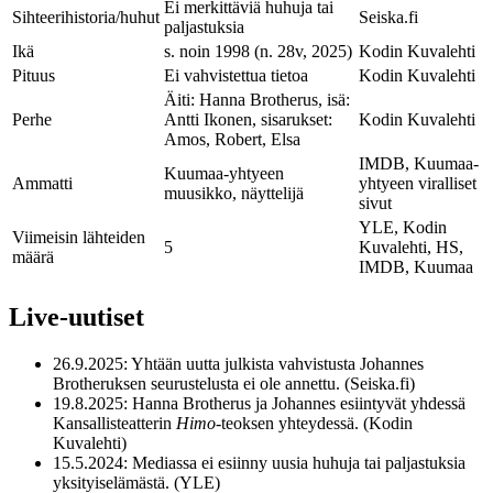
Ei merkittäviä huhuja tai
Sihteerihistoria/huhut
Seiska.fi
paljastuksia
Ikä
s. noin 1998 (n. 28v, 2025)
Kodin Kuvalehti
Pituus
Ei vahvistettua tietoa
Kodin Kuvalehti
Äiti: Hanna Brotherus, isä:
Perhe
Antti Ikonen, sisarukset:
Kodin Kuvalehti
Amos, Robert, Elsa
IMDB, Kuumaa-
Kuumaa-yhtyeen
Ammatti
yhtyeen viralliset
muusikko, näyttelijä
sivut
YLE, Kodin
Viimeisin lähteiden
5
Kuvalehti, HS,
määrä
IMDB, Kuumaa
Live-uutiset
26.9.2025
: Yhtään uutta julkista vahvistusta Johannes
Brotheruksen seurustelusta ei ole annettu. (Seiska.fi)
19.8.2025
: Hanna Brotherus ja Johannes esiintyvät yhdessä
Kansallisteatterin
Himo
-teoksen yhteydessä. (Kodin
Kuvalehti)
15.5.2024
: Mediassa ei esiinny uusia huhuja tai paljastuksia
yksityiselämästä. (YLE)