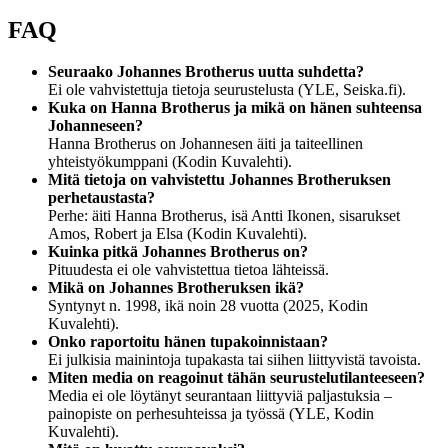
FAQ
Seuraako Johannes Brotherus uutta suhdetta?
Ei ole vahvistettuja tietoja seurustelusta (YLE, Seiska.fi).
Kuka on Hanna Brotherus ja mikä on hänen suhteensa
Johanneseen?
Hanna Brotherus on Johannesen äiti ja taiteellinen
yhteistyökumppani (Kodin Kuvalehti).
Mitä tietoja on vahvistettu Johannes Brotheruksen
perhetaustasta?
Perhe: äiti Hanna Brotherus, isä Antti Ikonen, sisarukset
Amos, Robert ja Elsa (Kodin Kuvalehti).
Kuinka pitkä Johannes Brotherus on?
Pituudesta ei ole vahvistettua tietoa lähteissä.
Mikä on Johannes Brotheruksen ikä?
Syntynyt n. 1998, ikä noin 28 vuotta (2025, Kodin
Kuvalehti).
Onko raportoitu hänen tupakoinnistaan?
Ei julkisia mainintoja tupakasta tai siihen liittyvistä tavoista.
Miten media on reagoinut tähän seurustelutilanteeseen?
Media ei ole löytänyt seurantaan liittyviä paljastuksia –
painopiste on perhesuhteissa ja työssä (YLE, Kodin
Kuvalehti).