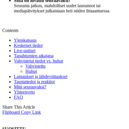
Mitä on luvattu seuraavaksi?
Seuranta jatkuu, mahdolliset uudet lausunnot tai
mediapäivitykset julkaistaan heti niiden ilmaantuessa.
Contents
Yleiskatsaus
Keskeiset tiedot
Live-uutiset
Tapahtumien aikajana
Vahvistetut tiedot vs. huhut
Vahvistettu
Huhut
Lainaukset ja lähdeviittaukset
Taustatiedot ja reaktiot
Mitä seuraavaksi?
Yhteenveto
FAQ
Share This Article
Flipboard
Copy Link
SUOSITTU