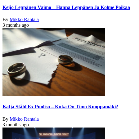
Keijo Leppänen Vaimo – Hanna Leppänen Ja Kolme Poikaa
By
Mikko Rantala
3 months ago
Katja Ståhl Ex Puoliso – Kuka On Timo Kuoppamäki?
By
Mikko Rantala
3 months ago