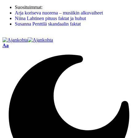
Suosituimmat:
Arja koriseva nuorena – musiikin alkuvaiheet
Niina Lahtinen pituus faktat ja huhut
Susanna Penttilä skandaalin faktat
Aa