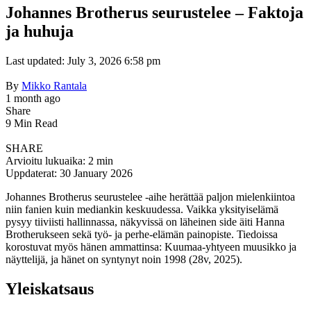
Johannes Brotherus seurustelee – Faktoja
ja huhuja
Last updated: July 3, 2026 6:58 pm
By
Mikko Rantala
1 month ago
Share
9 Min Read
SHARE
Arvioitu lukuaika: 2 min
Uppdaterat: 30 January 2026
Johannes Brotherus seurustelee -aihe herättää paljon mielenkiintoa
niin fanien kuin mediankin keskuudessa. Vaikka yksityiselämä
pysyy tiiviisti hallinnassa, näkyvissä on läheinen side äiti Hanna
Brotherukseen sekä työ- ja perhe-elämän painopiste. Tiedoissa
korostuvat myös hänen ammattinsa: Kuumaa-yhtyeen muusikko ja
näyttelijä, ja hänet on syntynyt noin 1998 (28v, 2025).
Yleiskatsaus