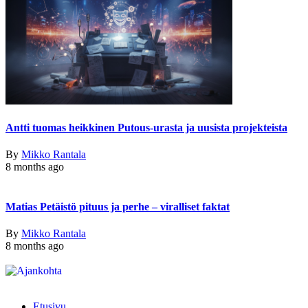
Antti tuomas heikkinen Putous-urasta ja uusista projekteista
By
Mikko Rantala
8 months ago
Matias Petäistö pituus ja perhe – viralliset faktat
By
Mikko Rantala
8 months ago
Etusivu