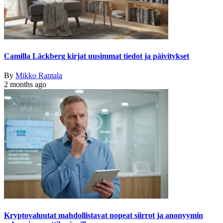
Camilla Läckberg kirjat uusimmat tiedot ja päivitykset
By
Mikko Rantala
2 months ago
Kryptovaluutat mahdollistavat nopeat siirrot ja anonyymin