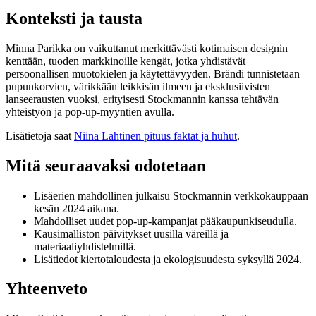
Konteksti ja tausta
Minna Parikka on vaikuttanut merkittävästi kotimaisen designin
kenttään, tuoden markkinoille kengät, jotka yhdistävät
persoonallisen muotokielen ja käytettävyyden. Brändi tunnistetaan
pupunkorvien, värikkään leikkisän ilmeen ja eksklusiivisten
lanseerausten vuoksi, erityisesti Stockmannin kanssa tehtävän
yhteistyön ja pop-up-myyntien avulla.
Lisätietoja saat
Niina Lahtinen pituus faktat ja huhut
.
Mitä seuraavaksi odotetaan
Lisäerien mahdollinen julkaisu Stockmannin verkkokauppaan
kesän 2024 aikana.
Mahdolliset uudet pop-up-kampanjat pääkaupunkiseudulla.
Kausimalliston päivitykset uusilla väreillä ja
materiaaliyhdistelmillä.
Lisätiedot kiertotaloudesta ja ekologisuudesta syksyllä 2024.
Yhteenveto