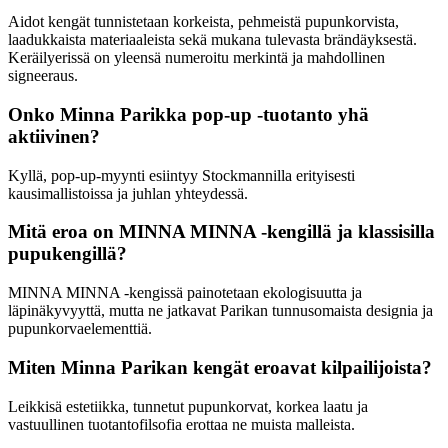
Aidot kengät tunnistetaan korkeista, pehmeistä pupunkorvista,
laadukkaista materiaaleista sekä mukana tulevasta brändäyksestä.
Keräilyerissä on yleensä numeroitu merkintä ja mahdollinen
signeeraus.
Onko Minna Parikka pop-up -tuotanto yhä
aktiivinen?
Kyllä, pop-up-myynti esiintyy Stockmannilla erityisesti
kausimallistoissa ja juhlan yhteydessä.
Mitä eroa on MINNA MINNA -kengillä ja klassisilla
pupukengillä?
MINNA MINNA -kengissä painotetaan ekologisuutta ja
läpinäkyvyyttä, mutta ne jatkavat Parikan tunnusomaista designia ja
pupunkorvaelementtiä.
Miten Minna Parikan kengät eroavat kilpailijoista?
Leikkisä estetiikka, tunnetut pupunkorvat, korkea laatu ja
vastuullinen tuotantofilsofia erottaa ne muista malleista.