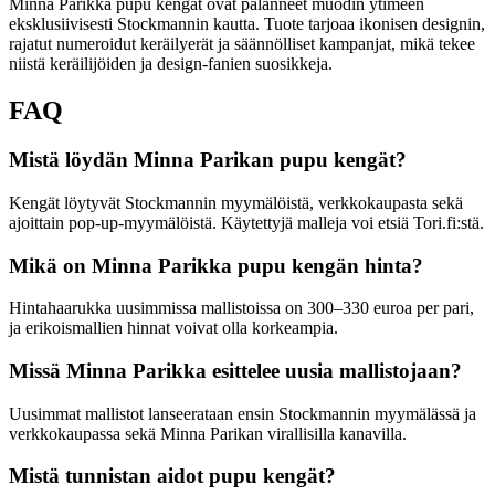
Minna Parikka pupu kengät ovat palanneet muodin ytimeen
eksklusiivisesti Stockmannin kautta. Tuote tarjoaa ikonisen designin,
rajatut numeroidut keräilyerät ja säännölliset kampanjat, mikä tekee
niistä keräilijöiden ja design-fanien suosikkeja.
FAQ
Mistä löydän Minna Parikan pupu kengät?
Kengät löytyvät Stockmannin myymälöistä, verkkokaupasta sekä
ajoittain pop-up-myymälöistä. Käytettyjä malleja voi etsiä Tori.fi:stä.
Mikä on Minna Parikka pupu kengän hinta?
Hintahaarukka uusimmissa mallistoissa on 300–330 euroa per pari,
ja erikoismallien hinnat voivat olla korkeampia.
Missä Minna Parikka esittelee uusia mallistojaan?
Uusimmat mallistot lanseerataan ensin Stockmannin myymälässä ja
verkkokaupassa sekä Minna Parikan virallisilla kanavilla.
Mistä tunnistan aidot pupu kengät?