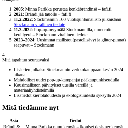
2005
: Minna Parikka perustaa kenkäbrändinsä – fafi.fi
2021
: Brändi jää tauolle – fafi.fi
11.2.2022
: Stockmannin 160-vuotisjuhlamallisto julkaistaan –
Stockmann virallinen tiedote
11.2.2022
: Pop-up-myymälä Stockmannilla, numeroitu
keräilyerä – Stockmann virallinen tiedote
2023–2024
: Uusimmat mallistot (pastellisävyt ja glitter-pinnat)
saapuvat – Stockmann
4
Mitä tapahtuu seuraavaksi
Lisäerien julkaisu Stockmannin verkkokauppaan kesän 2024
aikana
Mahdolliset uudet pop-up-kampanjat pääkaupunkiseudulla
Kausimalliston päivitykset uusilla väreillä ja
materiaaliyhdistelmillä
Lisätiedot kiertotaloudesta ja ekologisuudesta syksyllä 2024
Mitä tiedämme nyt
Asia
Tiedot
Brändi &
Minna Parikka pupu kengät – ikoniset designer kengät