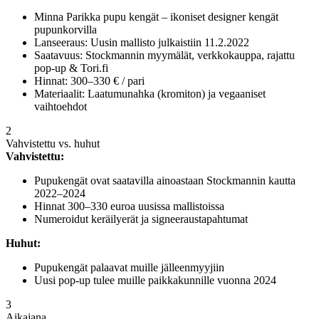
Minna Parikka pupu kengät – ikoniset designer kengät
pupunkorvilla
Lanseeraus: Uusin mallisto julkaistiin 11.2.2022
Saatavuus: Stockmannin myymälät, verkkokauppa, rajattu
pop-up & Tori.fi
Hinnat: 300–330 € / pari
Materiaalit: Laatumunahka (kromiton) ja vegaaniset
vaihtoehdot
2
Vahvistettu vs. huhut
Vahvistettu:
Pupukengät ovat saatavilla ainoastaan Stockmannin kautta
2022–2024
Hinnat 300–330 euroa uusissa mallistoissa
Numeroidut keräilyerät ja signeeraustapahtumat
Huhut:
Pupukengät palaavat muille jälleenmyyjiin
Uusi pop-up tulee muille paikkakunnille vuonna 2024
3
Aikajana