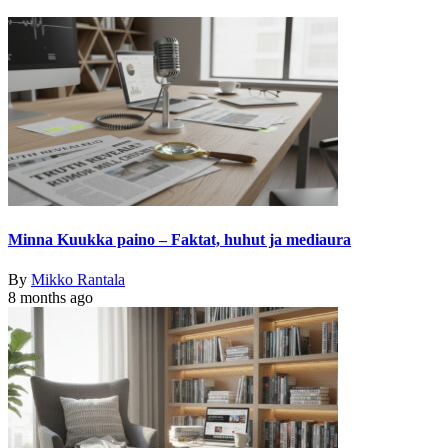
Minna Kuukka paino – Faktat, huhut ja mediaura
By
Mikko Rantala
8 months ago