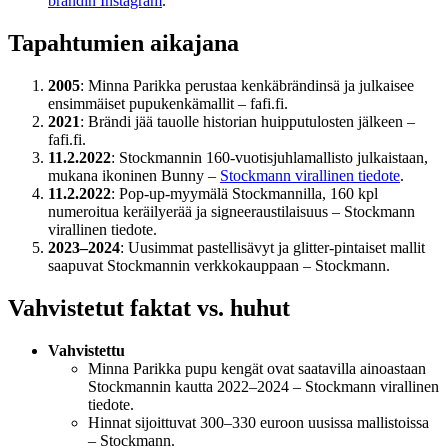
brändin Instagram
.
Tapahtumien aikajana
2005
: Minna Parikka perustaa kenkäbrändinsä ja julkaisee
ensimmäiset pupukenkämallit – fafi.fi.
2021
: Brändi jää tauolle historian huipputulosten jälkeen –
fafi.fi.
11.2.2022
: Stockmannin 160-vuotisjuhlamallisto julkaistaan,
mukana ikoninen Bunny –
Stockmann virallinen tiedote
.
11.2.2022
: Pop-up-myymälä Stockmannilla, 160 kpl
numeroitua keräilyerää ja signeeraustilaisuus – Stockmann
virallinen tiedote.
2023–2024
: Uusimmat pastellisävyt ja glitter-pintaiset mallit
saapuvat Stockmannin verkkokauppaan – Stockmann.
Vahvistetut faktat vs. huhut
Vahvistettu
Minna Parikka pupu kengät ovat saatavilla ainoastaan
Stockmannin kautta 2022–2024 – Stockmann virallinen
tiedote.
Hinnat sijoittuvat 300–330 euroon uusissa mallistoissa
– Stockmann.