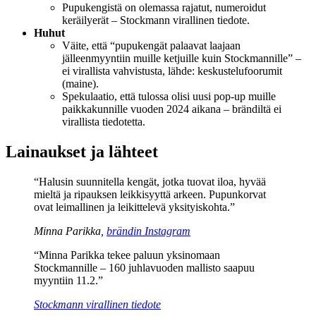
Pupukengistä on olemassa rajatut, numeroidut
keräilyerät – Stockmann virallinen tiedote.
Huhut
Väite, että “pupukengät palaavat laajaan
jälleenmyyntiin muille ketjuille kuin Stockmannille” –
ei virallista vahvistusta, lähde: keskustelufoorumit
(maine).
Spekulaatio, että tulossa olisi uusi pop-up muille
paikkakunnille vuoden 2024 aikana – brändiltä ei
virallista tiedotetta.
Lainaukset ja lähteet
“Halusin suunnitella kengät, jotka tuovat iloa, hyvää
mieltä ja ripauksen leikkisyyttä arkeen. Pupunkorvat
ovat leimallinen ja leikittelevä yksityiskohta.”
Minna Parikka,
brändin Instagram
“Minna Parikka tekee paluun yksinomaan
Stockmannille – 160 juhlavuoden mallisto saapuu
myyntiin 11.2.”
Stockmann virallinen tiedote