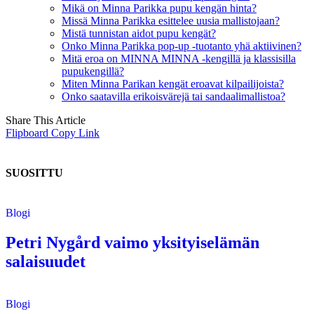
Mikä on Minna Parikka pupu kengän hinta?
Missä Minna Parikka esittelee uusia mallistojaan?
Mistä tunnistan aidot pupu kengät?
Onko Minna Parikka pop-up -tuotanto yhä aktiivinen?
Mitä eroa on MINNA MINNA -kengillä ja klassisilla
pupukengillä?
Miten Minna Parikan kengät eroavat kilpailijoista?
Onko saatavilla erikoisvärejä tai sandaalimallistoa?
Share This Article
Flipboard
Copy Link
SUOSITTU
Blogi
Petri Nygård vaimo yksityiselämän
salaisuudet
Blogi