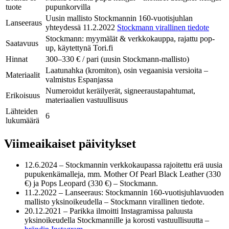
tuote
pupunkorvilla
Uusin mallisto Stockmannin 160-vuotisjuhlan
Lanseeraus
yhteydessä 11.2.2022
Stockmann virallinen tiedote
Stockmann: myymälät & verkkokauppa, rajattu pop-
Saatavuus
up, käytettynä Tori.fi
Hinnat
300–330 € / pari (uusin Stockmann-mallisto)
Laatunahka (kromiton), osin vegaanisia versioita –
Materiaalit
valmistus Espanjassa
Numeroidut keräilyerät, signeeraustapahtumat,
Erikoisuus
materiaalien vastuullisuus
Lähteiden
6
lukumäärä
Viimeaikaiset päivitykset
12.6.2024
– Stockmannin verkkokaupassa rajoitettu erä uusia
pupukenkämalleja, mm. Mother Of Pearl Black Leather (330
€) ja Pops Leopard (330 €) – Stockmann.
11.2.2022
– Lanseeraus: Stockmannin 160-vuotisjuhlavuoden
mallisto yksinoikeudella – Stockmann virallinen tiedote.
20.12.2021
– Parikka ilmoitti Instagramissa paluusta
yksinoikeudella Stockmannille ja korosti vastuullisuutta –