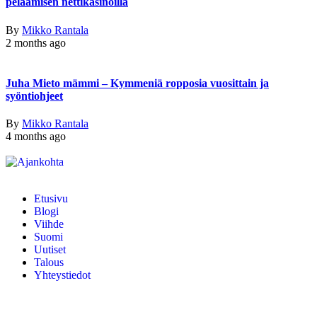
pelaamisen nettikasinoilla
By
Mikko Rantala
2 months ago
Juha Mieto mämmi – Kymmeniä ropposia vuosittain ja
syöntiohjeet
By
Mikko Rantala
4 months ago
Etusivu
Blogi
Viihde
Suomi
Uutiset
Talous
Yhteystiedot