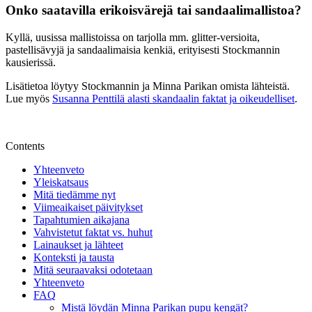
Onko saatavilla erikoisvärejä tai sandaalimallistoa?
Kyllä, uusissa mallistoissa on tarjolla mm. glitter-versioita,
pastellisävyjä ja sandaalimaisia kenkiä, erityisesti Stockmannin
kausierissä.
Lisätietoa löytyy Stockmannin ja Minna Parikan omista lähteistä.
Lue myös
Susanna Penttilä alasti skandaalin faktat ja oikeudelliset
.
Contents
Yhteenveto
Yleiskatsaus
Mitä tiedämme nyt
Viimeaikaiset päivitykset
Tapahtumien aikajana
Vahvistetut faktat vs. huhut
Lainaukset ja lähteet
Konteksti ja tausta
Mitä seuraavaksi odotetaan
Yhteenveto
FAQ
Mistä löydän Minna Parikan pupu kengät?