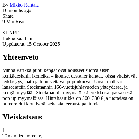
By
Mikko Rantala
10 months ago
Share
9 Min Read
SHARE
Lukuaika: 3 min
Uppdaterat: 15 October 2025
Yhteenveto
Minna Parikka pupu kengät ovat nousseet suomalaisen
kenkädesignin ikoneiksi – ikoniset designer kengät, joissa yhdistyvät
leikkisyys, laatu ja tunnistettavat pupunkorvat. Uusin mallisto
lanseerattiin Stockmannin 160-vuotisjuhlavuoden yhteydessä, ja
kengät myydään Stockmannin myymälöissä, verkkokaupassa sekä
pop-up-myymälöissä. Hintahaarukka on 300–330 € ja tuotteissa on
numeroidut keräilyerät sekä signeeraustapahtumia.
Yleiskatsaus
1
Tämän tiedämme nyt