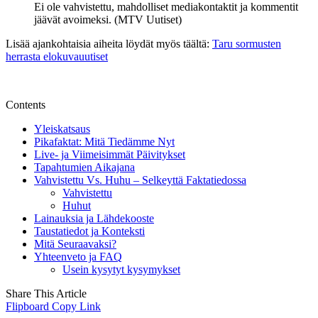
Ei ole vahvistettu, mahdolliset mediakontaktit ja kommentit
jäävät avoimeksi. (MTV Uutiset)
Lisää ajankohtaisia aiheita löydät myös täältä:
Taru sormusten
herrasta elokuvauutiset
Contents
Yleiskatsaus
Pikafaktat: Mitä Tiedämme Nyt
Live- ja Viimeisimmät Päivitykset
Tapahtumien Aikajana
Vahvistettu Vs. Huhu – Selkeyttä Faktatiedossa
Vahvistettu
Huhut
Lainauksia ja Lähdekooste
Taustatiedot ja Konteksti
Mitä Seuraavaksi?
Yhteenveto ja FAQ
Usein kysytyt kysymykset
Share This Article
Flipboard
Copy Link