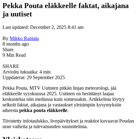
Pekka Pouta eläkkeelle faktat, aikajana
ja uutiset
Last updated: December 2, 2025 8:41 am
By
Mikko Rantala
8 months ago
Share
9 Min Read
SHARE
Arvioitu lukuaika: 4 min
Uppdaterat: 29 September 2025
Pekka Pouta, MTV Uutisten pitkän linjan meteorologi, jää
eläkkeelle syyskuussa 2025. Uutinen on herättänyt laajaa
keskustelua niin mediassa kuin somessakin. Artikkelista löytyy
selkeät faktat, aikajana ja vastaukset yleisimpiin kysymyksiin
aiheesta
pekka pouta eläkkeelle
.
Tiivistetty infotaulukko, livepäivitykset ja reaktiot kuvaavat Poudan
uran vaiheita ja tulevaisuuden suunnitelmia.