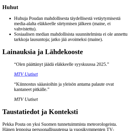
Huhut
Huhuja Poudan mahdollisesta täydellisestä vetäytymisestä
media-alalta eläkkeelle siirtymisen jälkeen (maine, ei
vahvistettu).
Sosiaalisen median mahdollisista suunnitelmista ei ole annettu
tarkkoja lausuntoja; jatko jää avoimeksi (maine).
Lainauksia ja Lähdekooste
“Olen päättänyt jäädä eläkkeelle syyskuussa 2025.”
MTV Uutiset
“Kiinnostus sääasioihin ja yleisön antama palaute ovat
kantaneet pitkälle.”
MTV Uutiset
Taustatiedot ja Konteksti
Pekka Pouta on yksi Suomen tunnetuimmista meteorologeista.
Hänen leppoisa persoonallisuutensa ja vuosikymmenten TV-