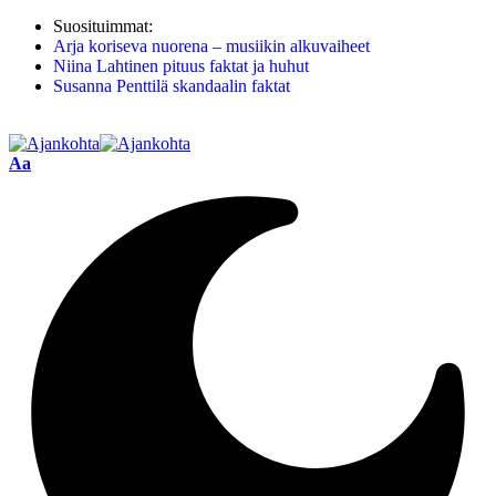
Suosituimmat:
Arja koriseva nuorena – musiikin alkuvaiheet
Niina Lahtinen pituus faktat ja huhut
Susanna Penttilä skandaalin faktat
Aa