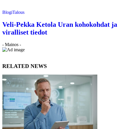
Blogi
Talous
Veli-Pekka Ketola Uran kohokohdat ja
viralliset tiedot
- Mainos -
RELATED NEWS