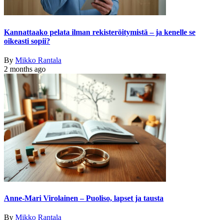
Kannattaako pelata ilman rekisteröitymistä – ja kenelle se
oikeasti sopii?
By
Mikko Rantala
2 months ago
Anne-Mari Virolainen – Puoliso, lapset ja tausta
By
Mikko Rantala