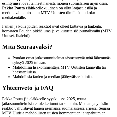
esiintymiset ovat tehneet hänestä monen suomalaisen arjen osan.
Pekka Pouta eläkkeelle
-uutinen on ollut laajasti esillä ja
merkittävä muutos niin MTV Uutisten tiimille kuin koko
mediakentälle.
Fanien ja kollegoiden reaktiot ovat olleet kiittäviä ja haikeita,
korostaen Poudan pitkää uraa ja vaikutusta sääjournalismiin (MTV
Uutiset, Iltalehti).
Mitä Seuraavaksi?
Poudan omat jatkosuunnitelmat täsmentyvät mitä lähemmäs
syksyä 2025 tullaan.
Mahdollisia lisäkommentteja MTV Uutisten kanavilla tai
haastatteluissa.
Mahdollisia fanien ja median jäähyväisreaktioita.
Yhteenveto ja FAQ
Pekka Pouta jää eläkkeelle syyskuussa 2025, mutta
jatkosuunnitelmista ei ole kertonut tarkemmin. Median ja yleisön
reaktio vahvistavat hänen asemansa suomalaisessa arjessa. Seuraa
MTV Uutisia mahdollisten uusien kommenttien ja tapahtumien