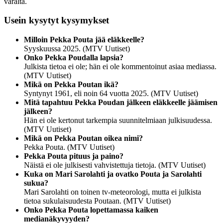
varalta.
Usein kysytyt kysymykset
Milloin Pekka Pouta jää eläkkeelle?
Syyskuussa 2025. (MTV Uutiset)
Onko Pekka Poudalla lapsia?
Julkista tietoa ei ole; hän ei ole kommentoinut asiaa mediassa.
(MTV Uutiset)
Mikä on Pekka Poutan ikä?
Syntynyt 1961, eli noin 64 vuotta 2025. (MTV Uutiset)
Mitä tapahtuu Pekka Poudan jälkeen eläkkeelle jäämisen
jälkeen?
Hän ei ole kertonut tarkempia suunnitelmiaan julkisuudessa.
(MTV Uutiset)
Mikä on Pekka Poutan oikea nimi?
Pekka Pouta. (MTV Uutiset)
Pekka Pouta pituus ja paino?
Näistä ei ole julkisesti vahvistettuja tietoja. (MTV Uutiset)
Kuka on Mari Sarolahti ja ovatko Pouta ja Sarolahti
sukua?
Mari Sarolahti on toinen tv-meteorologi, mutta ei julkista
tietoa sukulaisuudesta Poutaan. (MTV Uutiset)
Onko Pekka Pouta lopettamassa kaiken
medianäkyvyyden?