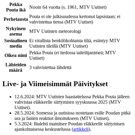
Pekka
Nooin 64 vuotta (s. 1961, MTV Uutiset)
Pouta ikä
Pouta ei ole julkisuudessa kertonut lapsistaan; ei
Perhetausta
vahvistettua tietoa (MTV Uutiset)
Nykyinen
MTV Uutisten meteorologi
asema
Sosiaalinen
Ei virallista henkilökohtaista tiliä, esiintyy MTV
media
Uutisten tileillä (MTV Uutiset)
Pekka Pouta (ei tiedossa taiteilijanimeä; MTV
Oikea nimi
Uutiset)
Lähteiden
3 vahvistettua lähdettä
määrä
Live- ja Viimeisimmät Päivitykset
12.6.2024
: MTV Uutisten haastattelussa Pekka Pouta jälleen
vahvistaa eläkkeelle siirtymisen syyskuussa 2025 (MTV
Uutiset).
28.5.2024
: Somessa ja uutisissa nostetaan esille Poudan pitkä
ura ja fanien reaktiot ilmoitukseen (MTV Uutiset).
5.3.2024
: Iltalehti mainitsee Poudan eläkkeelle siirtymisen
ajankohtaisessa keskustelussa (
artikkeli
).