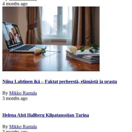
4 months ago
Niina Lahtinen ikä – Faktat perheestä, elämästä ja urasta
By
Mikko Rantala
3 months ago
Helena Ahti Hallberg Kilpatanssijan Tarina
By
Mikko Rantala
3 months ago