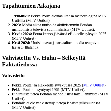
Tapahtumien Aikajana
1990-luku:
Pekka Pouta aloittaa uransa meteorologina MTV
Uutisilla (MTV Uutiset).
2023:
Media alkaa uutisoida aktiivisemmin Poudan
mahdollisista tulevista suunnitelmista (MTV Uutiset).
Kevät 2024:
Pouta kertoo jäävänsä eläkkeelle syksyllä 2025
(MTV Uutiset).
Kesä 2024:
Uutiskanavat ja sosiaalinen media reagoivat
laajasti (Iltalehti).
Vahvistettu Vs. Huhu – Selkeyttä
Faktatiedossa
Vahvistettu
Pekka Pouta jää eläkkeelle syyskuussa 2025 (
MTV Uutiset
).
Pekka Pouta on syntynyt 1961 (MTV Uutiset).
Ei virallista tietoa Poudan mahdollisista taiteilijanimistä (MTV
Uutiset).
Poudalla ei ole vahvistettuja tietoja lapsista julkisuudessa
(MTV Uutiset).