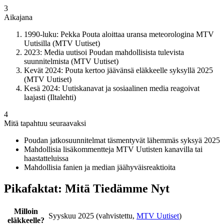
3
Aikajana
1990-luku: Pekka Pouta aloittaa uransa meteorologina MTV
Uutisilla (MTV Uutiset)
2023: Media uutisoi Poudan mahdollisista tulevista
suunnitelmista (MTV Uutiset)
Kevät 2024: Pouta kertoo jäävänsä eläkkeelle syksyllä 2025
(MTV Uutiset)
Kesä 2024: Uutiskanavat ja sosiaalinen media reagoivat
laajasti (Iltalehti)
4
Mitä tapahtuu seuraavaksi
Poudan jatkosuunnitelmat täsmentyvät lähemmäs syksyä 2025
Mahdollisia lisäkommentteja MTV Uutisten kanavilla tai
haastatteluissa
Mahdollisia fanien ja median jäähyväisreaktioita
Pikafaktat: Mitä Tiedämme Nyt
Milloin
Syyskuu 2025 (vahvistettu,
MTV Uutiset
)
eläkkeelle?