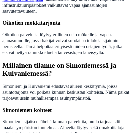
infrastruktuuripäätökset vaikuttavat vapaa-ajanasuntojen
saavutettavuuteen.
Oikotien mökkitarjonta
Oikotien palvelusta löytyy erillinen osio mökeille ja vapaa-
ajanasunnoille, jossa hakijat voivat suodattaa tuloksia sijainnin
perusteella. Tämä helpottaa erityisesti niiden ostajien työtä, jotka
etsivät tiettyä rannikkoaluetta tai vesistöjen läheisyyttä.
Millainen tilanne on Simoniemessä ja
Kuivaniemessä?
Simoniemi ja Kuivaniemi edustavat alueen keskittymiä, joissa
asuntotarjonta voi poiketa kunnan keskustan kohteista. Nämä paikat
tarjoavat usein rauhallisempaa asuinympäristöä.
Simoniemen kohteet
Simoniemi sijaitsee lähellä kunnan palveluita, mutta tarjoaa silti
maalaisympäristön tunnelmaa. Alueelta löytyy sekä omakotitaloja