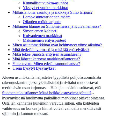
Kunnalliset vuokra-asunnot
Yksityiset vuokramarkkinat
Millaisia loma-asuntoja ja mökkejä Simo tarjoaa?
Loma-asuntotarjonnan määrä
Oikotien mökkitarjonta
Millainen tilanne on Simoniemessä ja Kuivaniemessä?
Simoniemen kohteet
Kuivaniemen markkinat
Maksniemen erityispiirteet
Miten asuntomarkkinat ovat kehittyneet viime aikoina?
Mitä tiedetään varmasti ja mitä jää epäselväksi?
Mikä tekee Simosta erityisen asuinalueen?
Mitä lähteet kertovat markkinatilanteesta?
Yhteenveto: Miten edetä asunnonhaussa?
Usein kysytyt kysymykset
Alueen asuntokanta heijastelee tyypillistä pohjoissuomalaista
rakennuskantaa, jossa yksittäistalot ja rivitalot muodostavat
merkittävän osan tarjonnasta. Hakujen määrät osoittavat, että
Suomen taloustilanne: Mistä heikko ostovoima johtuu?
-
kysymyksestä huolimatta paikalliset markkinat pitävät pintansa.
Ostajien kannattaa kuitenkin varautua siihen, että kohteiden
vaihtuvuus on korkea ja hinnat voivat vaihdella merkittävästi
sijainnin ja kunnon mukaan.