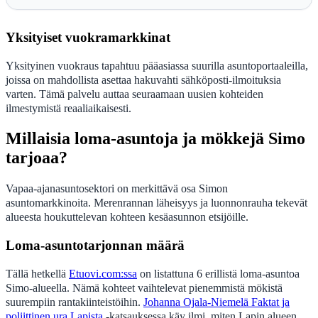
Yksityiset vuokramarkkinat
Yksityinen vuokraus tapahtuu pääasiassa suurilla asuntoportaaleilla,
joissa on mahdollista asettaa hakuvahti sähköposti-ilmoituksia
varten. Tämä palvelu auttaa seuraamaan uusien kohteiden
ilmestymistä reaaliaikaisesti.
Millaisia loma-asuntoja ja mökkejä Simo
tarjoaa?
Vapaa-ajanasuntosektori on merkittävä osa Simon
asuntomarkkinoita. Merenrannan läheisyys ja luonnonrauha tekevät
alueesta houkuttelevan kohteen kesäasunnon etsijöille.
Loma-asuntotarjonnan määrä
Tällä hetkellä
Etuovi.com:ssa
on listattuna 6 erillistä loma-asuntoa
Simo-alueella. Nämä kohteet vaihtelevat pienemmistä mökistä
suurempiin rantakiinteistöihin.
Johanna Ojala-Niemelä Faktat ja
poliittinen ura Lapista
-katsauksessa käy ilmi, miten Lapin alueen