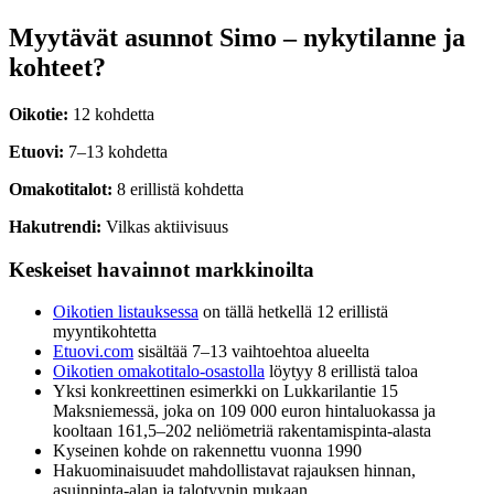
Myytävät asunnot Simo – nykytilanne ja
kohteet?
Oikotie:
12 kohdetta
Etuovi:
7–13 kohdetta
Omakotitalot:
8 erillistä kohdetta
Hakutrendi:
Vilkas aktiivisuus
Keskeiset havainnot markkinoilta
Oikotien listauksessa
on tällä hetkellä 12 erillistä
myyntikohtetta
Etuovi.com
sisältää 7–13 vaihtoehtoa alueelta
Oikotien omakotitalo-osastolla
löytyy 8 erillistä taloa
Yksi konkreettinen esimerkki on Lukkarilantie 15
Maksniemessä, joka on 109 000 euron hintaluokassa ja
kooltaan 161,5–202 neliömetriä rakentamispinta-alasta
Kyseinen kohde on rakennettu vuonna 1990
Hakuominaisuudet mahdollistavat rajauksen hinnan,
asuinpinta-alan ja talotyypin mukaan