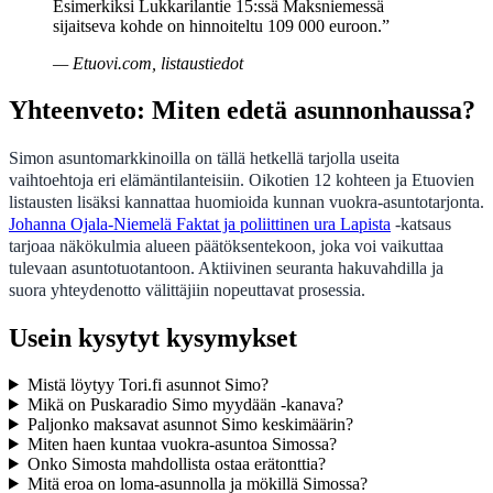
Esimerkiksi Lukkarilantie 15:ssä Maksniemessä
sijaitseva kohde on hinnoiteltu 109 000 euroon.”
— Etuovi.com, listaustiedot
Yhteenveto: Miten edetä asunnonhaussa?
Simon asuntomarkkinoilla on tällä hetkellä tarjolla useita
vaihtoehtoja eri elämäntilanteisiin. Oikotien 12 kohteen ja Etuovien
listausten lisäksi kannattaa huomioida kunnan vuokra-asuntotarjonta.
Johanna Ojala-Niemelä Faktat ja poliittinen ura Lapista
-katsaus
tarjoaa näkökulmia alueen päätöksentekoon, joka voi vaikuttaa
tulevaan asuntotuotantoon. Aktiivinen seuranta hakuvahdilla ja
suora yhteydenotto välittäjiin nopeuttavat prosessia.
Usein kysytyt kysymykset
Mistä löytyy Tori.fi asunnot Simo?
Mikä on Puskaradio Simo myydään -kanava?
Paljonko maksavat asunnot Simo keskimäärin?
Miten haen kuntaa vuokra-asuntoa Simossa?
Onko Simosta mahdollista ostaa erätonttia?
Mitä eroa on loma-asunnolla ja mökillä Simossa?