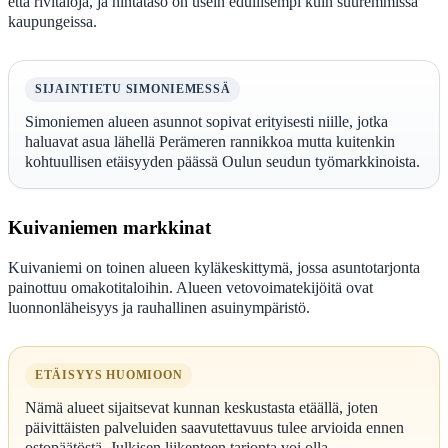
että rivitaloja, ja hintataso on usein edullisempi kuin suuremmissa
kaupungeissa.
SIJAINTIETU SIMONIEMESSÄ
Simoniemen alueen asunnot sopivat erityisesti niille, jotka
haluavat asua lähellä Perämeren rannikkoa mutta kuitenkin
kohtuullisen etäisyyden päässä Oulun seudun työmarkkinoista.
Kuivaniemen markkinat
Kuivaniemi on toinen alueen kyläkeskittymä, jossa asuntotarjonta
painottuu omakotitaloihin. Alueen vetovoimatekijöitä ovat
luonnonläheisyys ja rauhallinen asuinympäristö.
ETÄISYYS HUOMIOON
Nämä alueet sijaitsevat kunnan keskustasta etäällä, joten
päivittäisten palveluiden saavutettavuus tulee arvioida ennen
ostopäätöstä. Julkisen liikenteen tarjonta voi olla