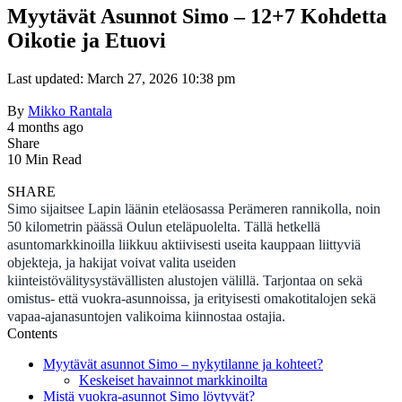
Myytävät Asunnot Simo – 12+7 Kohdetta
Oikotie ja Etuovi
Last updated: March 27, 2026 10:38 pm
By
Mikko Rantala
4 months ago
Share
10 Min Read
SHARE
Simo sijaitsee Lapin läänin eteläosassa Perämeren rannikolla, noin
50 kilometrin päässä Oulun eteläpuolelta. Tällä hetkellä
asuntomarkkinoilla liikkuu aktiivisesti useita kauppaan liittyviä
objekteja, ja hakijat voivat valita useiden
kiinteistövälitysystävällisten alustojen välillä. Tarjontaa on sekä
omistus- että vuokra-asunnoissa, ja erityisesti omakotitalojen sekä
vapaa-ajanasuntojen valikoima kiinnostaa ostajia.
Contents
Myytävät asunnot Simo – nykytilanne ja kohteet?
Keskeiset havainnot markkinoilta
Mistä vuokra-asunnot Simo löytyvät?