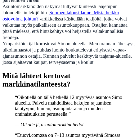
palveluiden varaan.
Asuntomarkkinoiden näkymät liittyvät kiinteästi laajempiin
taloudellisiin tekijöihin.
Suomen taloustilanne: Mistä heikko
ostovoima johtuu?
-artikkelissa käsitellään tekijöitä, jotka voivat
vaikuttaa myös paikalliseen asuntokauppaan. Ostajien kannattaa
pitää mielessä, että hintakehitys voi heijastella valtakunnallisia
trendejä.
Ympäristötekijät korostuvat Simon alueella. Merenrannan läheisyys,
ulkoilumaastot ja puhdas luonto houkuttelevat erityisesti vapaa-
ajanasunnon ostajia. Kunnan palvelut keskittyvät taajama-alueelle,
jossa sijaitsevat kaupat, terveysasema ja koulut.
Mitä lähteet kertovat
markkinatilanteesta?
“Oikotiellä on tällä hetkellä 12 myytävää asuntoa Simo-
alueella. Palvelu mahdollistaa hakujen rajaamisen
talotyypin, hinnan, asuinpinta-alan ja muiden
ominaisuuksien perusteella.”
— Oikotie.fi, asuntomarkkinatiedot
“Etuovi.com:ssa on 7–13 asuntoa myytävänä Simossa.