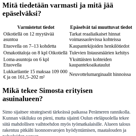
Mitä tiedetään varmasti ja mitä jää
epäselväksi?
Varmistetut tiedot
Epäselvät tai muuttuvat tiedot
Oikotiellä on 12 myytävää
Tarkat reaaliaikaiset hinnat
asuntoa
voimassaolevissa kohteissa
Etuovella on 7–13 kohdetta
Kaupantekijoiden henkilötiedot
Omakotitaloja on 8 kpl Oikotiellä
Tulevien listausmäärien kehitys
Loma-asuntoja on 6 kpl
Yksittäisten kohteiden
Etuovella
kaupantekoaikataulut
Lukkarilantie 15 maksaa 109 000
Neuvottelumarginaalit hinnoissa
€ ja on 161,5–202 m²
Mikä tekee Simosta erityisen
asuinalueen?
Simo sijaitsee strategisesti tärkeässä paikassa Perämeren rannikolla.
Kunnan väkiluku on pieni, mutta sijainti Oulun eteläpuolella tekee
siitä mahdollisen vaihtoehdon myös työmatkalaisille. Alueen talous
rakentuu pitkälti luonnonvarojen hyödyntämisen, maatalouden ja