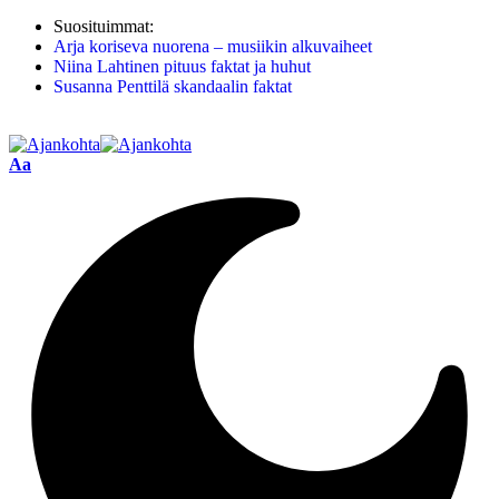
Suosituimmat:
Arja koriseva nuorena – musiikin alkuvaiheet
Niina Lahtinen pituus faktat ja huhut
Susanna Penttilä skandaalin faktat
Aa