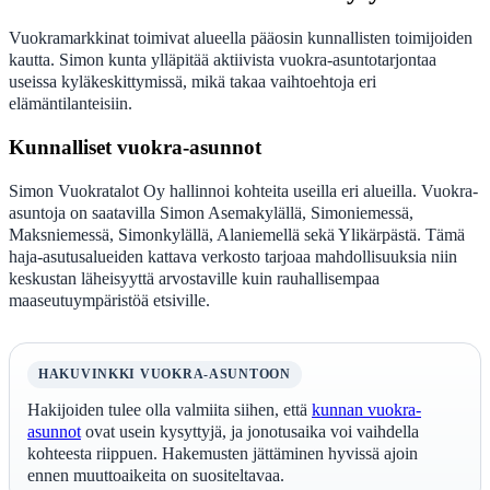
Vuokramarkkinat toimivat alueella pääosin kunnallisten toimijoiden
kautta. Simon kunta ylläpitää aktiivista vuokra-asuntotarjontaa
useissa kyläkeskittymissä, mikä takaa vaihtoehtoja eri
elämäntilanteisiin.
Kunnalliset vuokra-asunnot
Simon Vuokratalot Oy hallinnoi kohteita useilla eri alueilla. Vuokra-
asuntoja on saatavilla Simon Asemakylällä, Simoniemessä,
Maksniemessä, Simonkylällä, Alaniemellä sekä Ylikärpästä. Tämä
haja-asutusalueiden kattava verkosto tarjoaa mahdollisuuksia niin
keskustan läheisyyttä arvostaville kuin rauhallisempaa
maaseutuympäristöä etsiville.
HAKUVINKKI VUOKRA-ASUNTOON
Hakijoiden tulee olla valmiita siihen, että
kunnan vuokra-
asunnot
ovat usein kysyttyjä, ja jonotusaika voi vaihdella
kohteesta riippuen. Hakemusten jättäminen hyvissä ajoin
ennen muuttoaikeita on suositeltavaa.