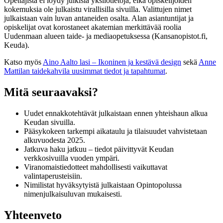
Opettajista ei löydy julkisia yksilötietoja, eikä opiskelijoiden
kokemuksia ole julkaistu virallisilla sivuilla. Valittujen nimet
julkaistaan vain luvan antaneiden osalta. Alan asiantuntijat ja
opiskelijat ovat korostaneet akatemian merkittävää roolia
Uudenmaan alueen taide- ja mediaopetuksessa (Kansanopistot.fi,
Keuda).
Katso myös
Aino Aalto lasi – Ikoninen ja kestävä design
sekä
Anne
Mattilan taidekahvila uusimmat tiedot ja tapahtumat
.
Mitä seuraavaksi?
Uudet ennakkotehtävät julkaistaan ennen yhteishaun alkua
Keudan sivuilla.
Pääsykokeen tarkempi aikataulu ja tilaisuudet vahvistetaan
alkuvuodesta 2025.
Jatkuva haku jatkuu – tiedot päivittyvät Keudan
verkkosivuilla vuoden ympäri.
Viranomaistiedotteet mahdollisesti vaikuttavat
valintaperusteisiin.
Nimilistat hyväksytyistä julkaistaan Opintopolussa
nimenjulkaisuluvan mukaisesti.
Yhteenveto