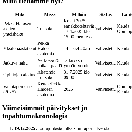
Mitä tiedämme nyt?
Mitä
Missä
Milloin
Status
Läht
Kevät 2025,
Pekka Halosen
ennakkotehtävät
Keuda,
akatemia
Tuusula
Vahvistettu
17.4.2025 klo
Opintop
yhteishaku
15.00 mennessä
Pekka
Yksilöhaastattelut
Halosen
14.-16.4.2026
Vahvistettu
Keuda
akatemia
Verkossa &
Jatkuvasti
Jatkuva haku
Vahvistettu
Keuda
paikan päällä
ympäri vuoden
Akatemia,
31.7.2025 klo
Opintojen aloitus
Vahvistettu
Keuda
Tuusula
09.00
Keuda/Pekka
Valintaperusteet
Opintop
Halosen
2025
Vahvistettu
(2025)
Keuda
akatemia
Viimeisimmät päivitykset ja
tapahtumakronologia
19.12.2025:
Joulujuhlasta julkaistiin raportti Keudan