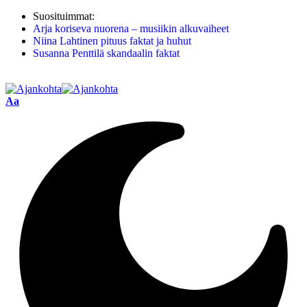
Suosituimmat:
Arja koriseva nuorena – musiikin alkuvaiheet
Niina Lahtinen pituus faktat ja huhut
Susanna Penttilä skandaalin faktat
Aa