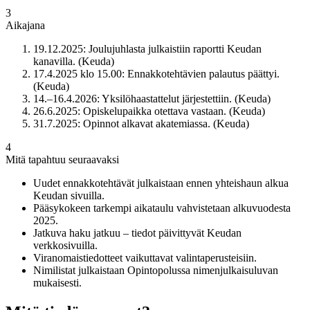
3
Aikajana
19.12.2025: Joulujuhlasta julkaistiin raportti Keudan
kanavilla. (Keuda)
17.4.2025 klo 15.00: Ennakkotehtävien palautus päättyi.
(Keuda)
14.–16.4.2026: Yksilöhaastattelut järjestettiin. (Keuda)
26.6.2025: Opiskelupaikka otettava vastaan. (Keuda)
31.7.2025: Opinnot alkavat akatemiassa. (Keuda)
4
Mitä tapahtuu seuraavaksi
Uudet ennakkotehtävät julkaistaan ennen yhteishaun alkua
Keudan sivuilla.
Pääsykokeen tarkempi aikataulu vahvistetaan alkuvuodesta
2025.
Jatkuva haku jatkuu – tiedot päivittyvät Keudan
verkkosivuilla.
Viranomaistiedotteet vaikuttavat valintaperusteisiin.
Nimilistat julkaistaan Opintopolussa nimenjulkaisuluvan
mukaisesti.