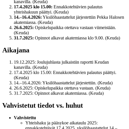
kanavilla. (Keuda)
17.4.2025 klo 15.00:
Ennakkotehtävien palautus
yhteishakuun päättyi. (Keuda)
14.–16.4.2026:
Yksilöhaastattelut järjestettiin Pekka Halosen
akatemiassa. (Keuda)
26.6.2025:
Opiskelupaikka otettava vastaan viimeistään.
(Keuda)
31.7.2025:
Opinnot alkavat akatemiassa klo 9.00. (Keuda)
Aikajana
19.12.2025: Joulujuhlasta julkaistiin raportti Keudan
kanavilla. (Keuda)
17.4.2025 klo 15.00: Ennakkotehtävien palautus päättyi.
(Keuda)
14.–16.4.2026: Yksilöhaastattelut järjestettiin. (Keuda)
26.6.2025: Opiskelupaikka otettava vastaan. (Keuda)
31.7.2025: Opinnot alkavat akatemiassa. (Keuda)
Vahvistetut tiedot vs. huhut
Vahvistettu
Yhteishaku ja pääsykoe aikataulu 2025:
ennakkotehtävät 17.4.2025, yksilöhaastattelut 14.–