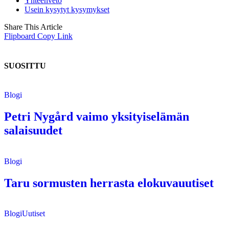
Yhteenveto
Usein kysytyt kysymykset
Share This Article
Flipboard
Copy Link
SUOSITTU
Blogi
Petri Nygård vaimo yksityiselämän
salaisuudet
Blogi
Taru sormusten herrasta elokuvauutiset
Blogi
Uutiset