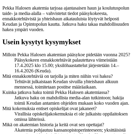
Pekka Halosen akatemia tarjoaa ajantasaisen haun ja koulutuspolun
taide- ja media-alalla – vahvistetut tiedot pääsykokeesta,
ennakkotehtävistä ja yhteishaun aikatauluista löytyvät helposti
Keudan ja Opintopolun kautta. Jatkuva haku takaa mahdollisuuden
hakea ympäri vuoden.
Usein kysytyt kysymykset
Milloin Pekka Halosen akatemian pääsykoe pidetään vuonna 2025?
Pääsykokeen ennakkotehtävät palautettava viimeistään
17.4.2025 klo 15.00; yksilöhaastattelut järjestetään 14.–
16.4.2026 (Keuda).
Mitä ennakkotehtäviä on tarjolla ja miten niihin voi hakea?
Tehtävät julkaistaan Keudan sivuilla yhteishaun alkuun
mennessä, toimitetaan postitse määräaikaan.
Kuinka jatkuva haku toimii Pekka Halosen akatemiassa?
Jatkuva haku on mahdollista media-alan tutkintoon; hakija
toimii Keudan antamien ohjeiden mukaan koko vuoden ajan.
Mitä kokemuksia entiset opiskelijat ovat jakaneet?
Virallisia opiskelijakokemuksia ei ole julkaistu oppilaitoksen
omissa lähteissä.
Mikä on akatemian historia ja keitä ovat sen opettajat?
Akatemia pohjautuu kansanopistoperinteeseen; yksittäisistä