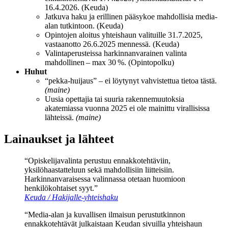
16.4.2026. (Keuda)
Jatkuva haku ja erillinen pääsykoe mahdollisia media-
alan tutkintoon. (Keuda)
Opintojen aloitus yhteishaun valituille 31.7.2025,
vastaanotto 26.6.2025 mennessä. (Keuda)
Valintaperusteissa harkinnanvarainen valinta
mahdollinen – max 30 %. (Opintopolku)
Huhut
“pekka-huijaus” – ei löytynyt vahvistettua tietoa tästä.
(maine)
Uusia opettajia tai suuria rakennemuutoksia
akatemiassa vuonna 2025 ei ole mainittu virallisissa
lähteissä.
(maine)
Lainaukset ja lähteet
“Opiskelijavalinta perustuu ennakkotehtäviin,
yksilöhaastatteluun sekä mahdollisiin liitteisiin.
Harkinnanvaraisessa valinnassa otetaan huomioon
henkilökohtaiset syyt.”
Keuda / Hakijalle-yhteishaku
“Media-alan ja kuvallisen ilmaisun perustutkinnon
ennakkotehtävät julkaistaan Keudan sivuilla yhteishaun