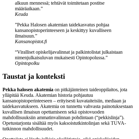
alkuun mennessä; tehtävät toimitetaan postitse
määräaikaan.”
Keuda
”Pekka Halosen akatemian taidekasvatus pohjaa
kansanopistoperinteeseen ja keskittyy kuvalliseen
ilmaisuun.”
Kansanopistot.fi
“Viralliset opiskelijavalinnat ja palkintolistat julkaistaan
nimenjulkaisuluvan mukaisesti Opintopolussa.”
Opintopolku
Taustat ja konteksti
Pekka halosen akatemia
on pitkäjänteinen taideoppilaitos, jota
ylläpitää Keuda. Akatemian historia pohjautuu
kansanopistoperinteeseen – erityisesti kuvataiteisiin, mediaan ja
taidekasvatukseen. Akatemia on tunnettu vahvasta painotuksestaan
kuvallisen ilmaisun opettamiseen sekä opistovuoden
mahdollisuuksiin ammatinvalinnan pohdintaan (“pekkislinja”).
Opetustarjonta sisältää myös kaksoistutkintolinjan sekä TUVA-
tutkinnon mahdollisuudet.