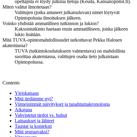
opettajista ei löydy julkisia tietoja (Keuda, Kansanopistot.fi).
Miten valitut ilmoitetaan?
Valittujen (jotka antaneet julkaisuluvan) nimet löytyvät
Opintopolusta ilmoituksen jälkeen.
Voinko yhdistää ammatillisen tutkinnon ja lukion?
Kaksoistutkinto haetaan ensin ammatilliseen, jonka jälkeen
lukio lisätään.
Mitä TUVA-opintomahdollisuudet tarkoittavat Pekka Halosen
akatemiassa?
TUVA (tutkintokoulutukseen valmentava) on mahdollista
suorittaa akatemiassa, valittujen osalta tieto julkaistaan
Opintopolussa.
Contents
Yleiskatsaus
Mitä tiedämme nyt?
Viimeisimmät päivitykset ja tapahtumakronologia
Aikajana
Vahvistetut tiedot vs. huhut
Lainaukset ja lähteet
Taustat ja konteksti
Mitä seuraavaksi?