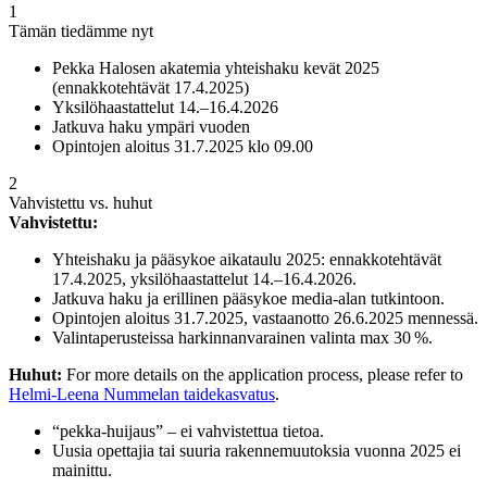
1
Tämän tiedämme nyt
Pekka Halosen akatemia yhteishaku kevät 2025
(ennakkotehtävät 17.4.2025)
Yksilöhaastattelut 14.–16.4.2026
Jatkuva haku ympäri vuoden
Opintojen aloitus 31.7.2025 klo 09.00
2
Vahvistettu vs. huhut
Vahvistettu:
Yhteishaku ja pääsykoe aikataulu 2025: ennakkotehtävät
17.4.2025, yksilöhaastattelut 14.–16.4.2026.
Jatkuva haku ja erillinen pääsykoe media-alan tutkintoon.
Opintojen aloitus 31.7.2025, vastaanotto 26.6.2025 mennessä.
Valintaperusteissa harkinnanvarainen valinta max 30 %.
Huhut:
For more details on the application process, please refer to
Helmi-Leena Nummelan taidekasvatus
.
“pekka-huijaus” – ei vahvistettua tietoa.
Uusia opettajia tai suuria rakennemuutoksia vuonna 2025 ei
mainittu.