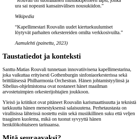
“Rouvali on suomalaisen musiikkiperheen lapsi, jonka
ura sai nopeasti kansainvälisen nousukiidon.”
Wikipedia
“Kapellimestari Rouvalin uudet kiertuekuulumiset
löytyvät parhaiten orkestereiden omilta verkkosivuilta.”
Aamulehti (painettu, 2023)
Taustatiedot ja konteksti
Santtu-Matias Rouvali tunnetaan innovatiivisena kapellimestarina,
joka vaikuttaa erityisesti Gothenburgin sinfoniaorkesterissa sekä
brittiläisessä Philharmonia Orchestran. Hänen johtamistyylinsä ja
Sibelius-ohjelmistonsa ovat nostaneet hänet maailman
arvostetuimpien orkesterijohtajien joukkoon.
Yleisö ja kriitikot ovat pitäneet Rouvalin karismaattisuutta ja teknistä
tarkkuutta hänen menestyksensä salaisuutena. Perhetaustasta on
virallisissa lähteissä nostettu esiin sekä musiikillinen suku että veljen
traaginen kuolema, mikä on tuonut syvyyttä hänen
henkilökohtaiseen tarinaansa.
Mitä seuraavaksi?