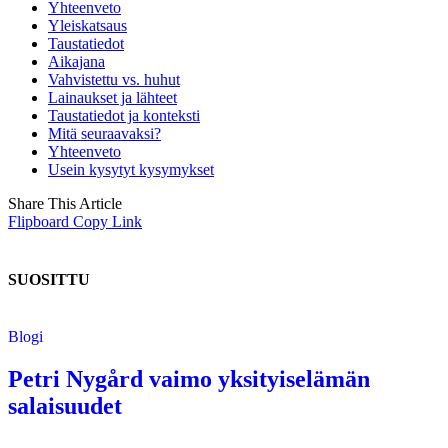
Yhteenveto
Yleiskatsaus
Taustatiedot
Aikajana
Vahvistettu vs. huhut
Lainaukset ja lähteet
Taustatiedot ja konteksti
Mitä seuraavaksi?
Yhteenveto
Usein kysytyt kysymykset
Share This Article
Flipboard
Copy Link
SUOSITTU
Blogi
Petri Nygård vaimo yksityiselämän
salaisuudet