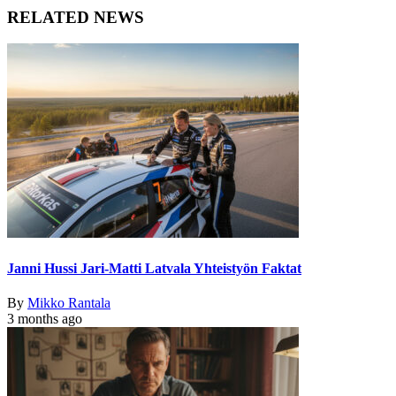
RELATED NEWS
Janni Hussi Jari-Matti Latvala Yhteistyön Faktat
By
Mikko Rantala
3 months ago