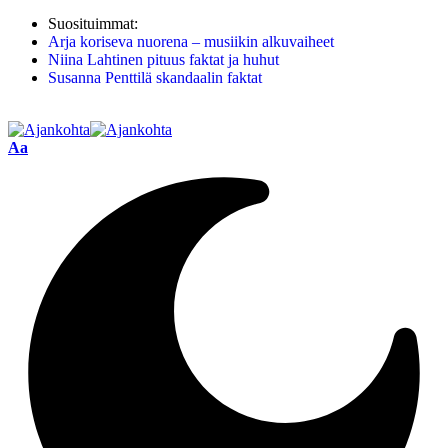
Suosituimmat:
Arja koriseva nuorena – musiikin alkuvaiheet
Niina Lahtinen pituus faktat ja huhut
Susanna Penttilä skandaalin faktat
Aa