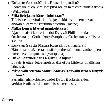
Kuka on Santtu-Matias Rouvalin puoliso?
Rouvalilla ei ole virallista puolisoa tai tältä osin julkisia tietoja.
(Wikipedia)
Mitä tietoja on hänen tuloistaan?
Tuloista ei ole virallisia lukuja; kaikki arviot perustuvat
arvioihin, ei vahvistettuihin tietoihin. (maine)
Mitkä konsertit ovat ajankohtaisia?
Ajankohtaiset konserttitiedot löytyvät Philharmonia
Orchestran ja Gothenburg Symphony Orchestran virallisilta
sivuilta.
Kuka on Santtu-Matias Rouvalin vanhemmat?
Hän on suomalaisesta musiikkiperheestä, mutta vanhempien
nimet eivät ole julkisia. (Wikipedia)
Onko Santtu-Matias Rouvalilla lapsia?
Ei vahvistettua tietoa lapsista; tätä ei ole käsitelty virallisissa
lähteissä.
Mistä voin seurata Santtu-Matias Rouvalin uraan liittyviä
uutisia?
Parhaiten ajankohtaiset tiedot löytyvät orkestereiden
verkkosivuilta sekä suomalaisesta mediasta.
Contents