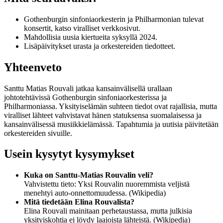
Gothenburgin sinfoniaorkesterin ja Philharmonian tulevat
konsertit, katso viralliset verkkosivut.
Mahdollisia uusia kiertueita syksyllä 2024.
Lisäpäivitykset urasta ja orkestereiden tiedotteet.
Yhteenveto
Santtu Matias Rouvali jatkaa kansainvälisellä urallaan
johtotehtävissä Gothenburgin sinfoniaorkesterissa ja
Philharmoniassa. Yksityiselämän suhteen tiedot ovat rajallisia, mutta
viralliset lähteet vahvistavat hänen statuksensa suomalaisessa ja
kansainvälisessä musiikkielämässä. Tapahtumia ja uutisia päivitetään
orkestereiden sivuille.
Usein kysytyt kysymykset
Kuka on Santtu-Matias Rouvalin veli?
Vahvistettu tieto: Yksi Rouvalin nuoremmista veljistä
menehtyi auto-onnettomuudessa. (Wikipedia)
Mitä tiedetään Elina Rouvalista?
Elina Rouvali mainitaan perhetaustassa, mutta julkisia
yksityiskohtia ei löydy laajoista lähteistä. (Wikipedia)