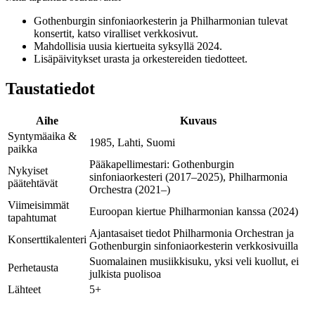
Gothenburgin sinfoniaorkesterin ja Philharmonian tulevat
konsertit, katso viralliset verkkosivut.
Mahdollisia uusia kiertueita syksyllä 2024.
Lisäpäivitykset urasta ja orkestereiden tiedotteet.
Taustatiedot
Aihe
Kuvaus
Syntymäaika &
1985, Lahti, Suomi
paikka
Pääkapellimestari: Gothenburgin
Nykyiset
sinfoniaorkesteri (2017–2025), Philharmonia
päätehtävät
Orchestra (2021–)
Viimeisimmät
Euroopan kiertue Philharmonian kanssa (2024)
tapahtumat
Ajantasaiset tiedot Philharmonia Orchestran ja
Konserttikalenteri
Gothenburgin sinfoniaorkesterin verkkosivuilla
Suomalainen musiikkisuku, yksi veli kuollut, ei
Perhetausta
julkista puolisoa
Lähteet
5+