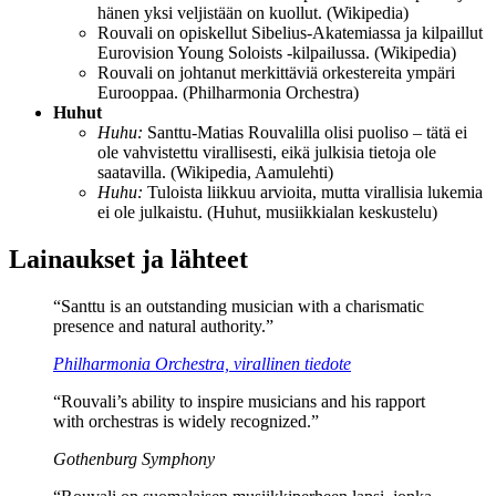
hänen yksi veljistään on kuollut. (Wikipedia)
Rouvali on opiskellut Sibelius-Akatemiassa ja kilpaillut
Eurovision Young Soloists -kilpailussa. (Wikipedia)
Rouvali on johtanut merkittäviä orkestereita ympäri
Eurooppaa. (Philharmonia Orchestra)
Huhut
Huhu:
Santtu-Matias Rouvalilla olisi puoliso – tätä ei
ole vahvistettu virallisesti, eikä julkisia tietoja ole
saatavilla. (Wikipedia, Aamulehti)
Huhu:
Tuloista liikkuu arvioita, mutta virallisia lukemia
ei ole julkaistu. (Huhut, musiikkialan keskustelu)
Lainaukset ja lähteet
“Santtu is an outstanding musician with a charismatic
presence and natural authority.”
Philharmonia Orchestra, virallinen tiedote
“Rouvali’s ability to inspire musicians and his rapport
with orchestras is widely recognized.”
Gothenburg Symphony