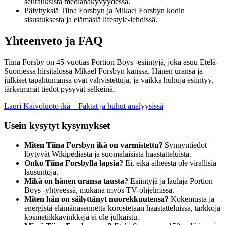
seurauksista medianäkyvyydessä.
Päivityksiä Tiina Forsbyn ja Mikael Forsbyn kodin
sisustuksesta ja elämästä lifestyle-lehdissä.
Yhteenveto ja FAQ
Tiina Forsby on 45-vuotias Portion Boys -esiintyjä, joka asuu Etelä-
Suomessa hirsitalossa Mikael Forsbyn kanssa. Hänen uransa ja
julkiset tapahtumansa ovat vahvistettuja, ja vaikka huhuja esiintyy,
tärkeimmät tiedot pysyvät selkeinä.
Lauri Kaivoluoto ikä – Faktat ja huhut analyysissä
Usein kysytyt kysymykset
Miten Tiina Forsbyn ikä on varmistettu?
Synnyntiedot
löytyvät Wikipediasta ja suomalaisista haastatteluista.
Onko Tiina Forsbylla lapsia?
Ei, eikä aiheesta ole virallisia
lausuntoja.
Mikä on hänen uransa tausta?
Esiintyjä ja laulaja Portion
Boys -yhtyeessä, mukana myös TV-ohjelmissa.
Miten hän on säilyttänyt nuorekkuutensa?
Kokemusta ja
energistä elämänasennetta korostetaan haastatteluissa, tarkkoja
kosmetiikkavinkkejä ei ole julkaistu.