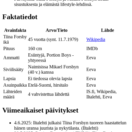
sisustuksesta ja elämästä lifestyle-lehdissä.
Faktatiedot
Avainfakta
Arvo/Tieto
Lähde
Tiina Forsby
45 vuotta (synt. 11.7.1979)
Wikipedia
ikä
Pituus
160 cm
IMDb
Esiintyjä, Portion Boys -
Ammatti
Eeva
yhtyeessä
Naimisissa Mikael Forsbyn
Siviilisääty
Eeva
(40 v.) kanssa
Lapsia
Ei tiedossa olevia lapsia
Eeva
Asuinpaikka
Etelä-Suomi, hirsitalo
Eeva
Lähteiden
IS.fi, Wikipedia,
4 vahvistettua lähdettä
määrä
Iltalehti, Eeva
Viimeaikaiset päivitykset
4.6.2025
: Iltalehti julkaisi Tiina Forsbyn tuoreen haastattelun
hänen uransa juurista ja nykytilasta. (Iltalehti)