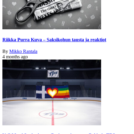
Riikka Purra Kuva – Saksikohun tausta ja reaktiot
By
Mikko Rantala
4 months ago