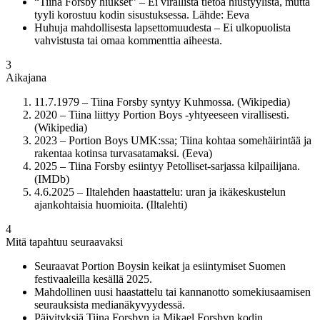
“Tiina Forsby hiukset” – Ei virallista tietoa hiustyylistä, mutta
tyyli korostuu kodin sisustuksessa. Lähde: Eeva
Huhuja mahdollisesta lapsettomuudesta – Ei ulkopuolista
vahvistusta tai omaa kommenttia aiheesta.
3
Aikajana
11.7.1979 – Tiina Forsby syntyy Kuhmossa. (Wikipedia)
2020 – Tiina liittyy Portion Boys -yhtyeeseen virallisesti.
(Wikipedia)
2023 – Portion Boys UMK:ssa; Tiina kohtaa somehäirintää ja
rakentaa kotinsa turvasatamaksi. (Eeva)
2025 – Tiina Forsby esiintyy Petolliset-sarjassa kilpailijana.
(IMDb)
4.6.2025 – Iltalehden haastattelu: uran ja ikäkeskustelun
ajankohtaisia huomioita. (Iltalehti)
4
Mitä tapahtuu seuraavaksi
Seuraavat Portion Boysin keikat ja esiintymiset Suomen
festivaaleilla kesällä 2025.
Mahdollinen uusi haastattelu tai kannanotto somekiusaamisen
seurauksista medianäkyvyydessä.
Päivityksiä Tiina Forsbyn ja Mikael Forsbyn kodin