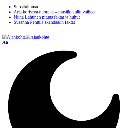
Suosituimmat:
Arja koriseva nuorena – musiikin alkuvaiheet
Niina Lahtinen pituus faktat ja huhut
Susanna Penttilä skandaalin faktat
Aa