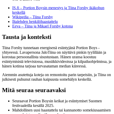
IS.fi – Portion Boysin menestys ja Tiina Forsby ikäkohun
keskellä
Wikipedia – Tiina Forsby
Iltalehden henkilöhaastattelu
Eeva – Tiina ja Mikael Forsby kotona
Tausta ja konteksti
Tiina Forsby tunnetaan energisenä esiintyjänä Portion Boys -
yhtyeessä. Lavapersona JaloTiina on näyttävä pinkin tyylillään ja
korostaa persoonallista sisustustaan. Hänen uransa koostuu
esiintymisistä televisiossa, musiikkivideoissa ja kilpailuohjelmissa, ja
hänen kotinsa tarjoaa turvasataman median kiireessä.
Aiemmin asutettuja koteja on remontoitu parin tarpeisiin, ja Tiina on
julkisesti puhunut rauhan kaipuusta somehälyn keskellä.
Mitä seuraa seuraavaksi
Seuraavat Portion Boysin keikat ja esiintymiset Suomen
festivaaleilla kesällä 2025.
Mahdollinen uusi haastattelu tai kannanotto somekiusaamisen