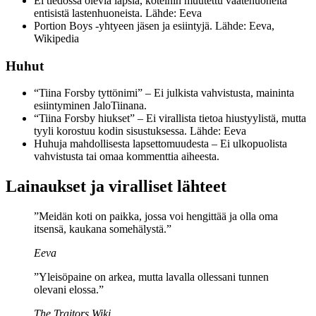
Ei tiedossa olevia lapsia, koteihin muutettu vaatehuoneita
entisistä lastenhuoneista. Lähde: Eeva
Portion Boys -yhtyeen jäsen ja esiintyjä. Lähde: Eeva,
Wikipedia
Huhut
“Tiina Forsby tyttönimi” – Ei julkista vahvistusta, maininta
esiintyminen JaloTiinana.
“Tiina Forsby hiukset” – Ei virallista tietoa hiustyylistä, mutta
tyyli korostuu kodin sisustuksessa. Lähde: Eeva
Huhuja mahdollisesta lapsettomuudesta – Ei ulkopuolista
vahvistusta tai omaa kommenttia aiheesta.
Lainaukset ja viralliset lähteet
”Meidän koti on paikka, jossa voi hengittää ja olla oma
itsensä, kaukana somehälystä.”
Eeva
”Yleisöpaine on arkea, mutta lavalla ollessani tunnen
olevani elossa.”
The Traitors Wiki