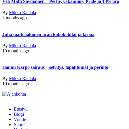
Veli-Matti Savinainen – Perhe, vakaumus, Pride ja TPS-ura
By
Mikko Rantala
3 months ago
Juha matti aaltonen uran kohokohdat ja tarina
By
Mikko Rantala
10 months ago
Hannu Karpo sairaus – selvitys, tapahtumat ja perintö
By
Mikko Rantala
10 months ago
Etusivu
Blogi
Viihde
Suomi