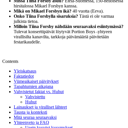
Missä Tiina Forsby asuu?
Etelä-Suomessa, 150-neliöisessä
hirsitalossa Mikael Forsbyn kanssa.
Mikä on Mikael Forsbyn ikä?
40 vuotta (Eeva).
Onko Tiina Forsbylla sisaruksia?
Tästä ei ole varmaa
julkista tietoa.
Milloin Tiina Forsby nähdään seuraavaksi esiintymässä?
Tulevat konserttipäivät löytyvät Portion Boys -yhtyeen
virallisilta kanavilta, tarkkoja päivämääriä päivitetään
festarikaudelle.
Contents
Yleiskatsaus
Faktatiedot
Viimeaikaiset päivitykset
Tapahtumien aikajana
Vahvistetut faktat vs. Huhut
Vahvistettu
Huhut
Lainaukset ja viralliset lähteet
Tausta ja konteksti
Mitä seuraa seuraavaksi
Yhteenveto ja FAQ
Usein kysytyt kysymykset