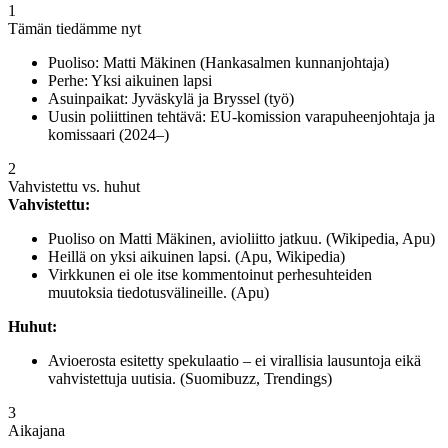
1
Tämän tiedämme nyt
Puoliso: Matti Mäkinen (Hankasalmen kunnanjohtaja)
Perhe: Yksi aikuinen lapsi
Asuinpaikat: Jyväskylä ja Bryssel (työ)
Uusin poliittinen tehtävä: EU-komission varapuheenjohtaja ja
komissaari (2024–)
2
Vahvistettu vs. huhut
Vahvistettu:
Puoliso on Matti Mäkinen, avioliitto jatkuu. (Wikipedia, Apu)
Heillä on yksi aikuinen lapsi. (Apu, Wikipedia)
Virkkunen ei ole itse kommentoinut perhesuhteiden
muutoksia tiedotusvälineille. (Apu)
Huhut:
Avioerosta esitetty spekulaatio – ei virallisia lausuntoja eikä
vahvistettuja uutisia. (Suomibuzz, Trendings)
3
Aikajana