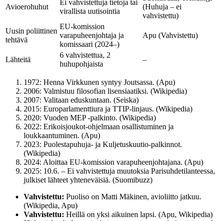
Ei vahvistettuja tietoja tai
Avioerohuhut
(Huhuja – ei
virallista uutisointia
vahvistettu)
EU-komission
Uusin poliittinen
varapuheenjohtaja ja
Apu (Vahvistettu)
tehtävä
komissaari (2024–)
6 vahvistettua, 2
Lähteitä
–
huhupohjaista
1972: Henna Virkkunen syntyy Joutsassa. (Apu)
2006: Valmistuu filosofian lisensiaatiksi. (Wikipedia)
2007: Valitaan eduskuntaan. (Seiska)
2015: Europarlamenttiura ja TTIP-linjaus. (Wikipedia)
2020: Vuoden MEP -palkinto. (Wikipedia)
2022: Erikoisjoukot-ohjelmaan osallistuminen ja
loukkaantuminen. (Apu)
2023: Puolestapuhuja- ja Kuljetuskuutio-palkinnot.
(Wikipedia)
2024: Aloittaa EU-komission varapuheenjohtajana. (Apu)
2025:
10.6.
– Ei vahvistettuja muutoksia Parisuhdetilanteessa,
julkiset lähteet yhteneväisiä. (Suomibuzz)
Vahvistettu:
Puoliso on Matti Mäkinen, avioliitto jatkuu.
(Wikipedia, Apu)
Vahvistettu:
Heillä on yksi aikuinen lapsi. (Apu, Wikipedia)