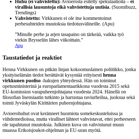
Huhu (ei vahvistettu):
Avioerosta esitetty spekulaatioita –
ei
virallisia lausuntoja eikä vahvistettuja uutisia
. (Suomibuzz,
Trendings)
Vahvistettu:
Virkkunen ei ole itse kommentoinut
perhesuhteiden muutoksia tiedotusvälineille. (Apu)
”Minulle perhe ja arjen tasapaino on tärkeää, vaikka työ
viekin Brysseliin lähes viikoittain.”
Apu
Taustatiedot ja reaktiot
Henna Virkkunen on pitkän linjan kokoomuslainen poliitikko, jonka
yksityiselämän tiedot herättävät kysyntää erityisesti
henna
virkkunen puoliso
-hakujen yhteydessä. Hän on toiminut
opetusministerinä ja europarlamentaarikkona vuodesta 2015 sekä
EU-komission varapuheenjohtajana vuodesta 2024. Hänellä on
filosofian lisensiaatin tutkinto ja harrastaa raviurheilua, juoksua sekä
toimii Jyväskylän Kirittärien puheenjohtajana.
Avioerohuhut ovat keränneet huomiota somekeskusteluissa ja
viihdemedioissa, mutta viralliset lähteet vahvistavat, ettei perheeseen
ole tapahtunut muutoksia. Julkinen kuva on vahvistunut muun
muassa Erikoisjoukot-ohjelman ja EU-uran myötä.