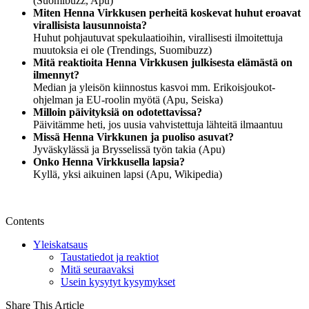
(Suomibuzz, Apu)
Miten Henna Virkkusen perheitä koskevat huhut eroavat
virallisista lausunnoista?
Huhut pohjautuvat spekulaatioihin, virallisesti ilmoitettuja
muutoksia ei ole (Trendings, Suomibuzz)
Mitä reaktioita Henna Virkkusen julkisesta elämästä on
ilmennyt?
Median ja yleisön kiinnostus kasvoi mm. Erikoisjoukot-
ohjelman ja EU-roolin myötä (Apu, Seiska)
Milloin päivityksiä on odotettavissa?
Päivitämme heti, jos uusia vahvistettuja lähteitä ilmaantuu
Missä Henna Virkkunen ja puoliso asuvat?
Jyväskylässä ja Brysselissä työn takia (Apu)
Onko Henna Virkkusella lapsia?
Kyllä, yksi aikuinen lapsi (Apu, Wikipedia)
Contents
Yleiskatsaus
Taustatiedot ja reaktiot
Mitä seuraavaksi
Usein kysytyt kysymykset
Share This Article