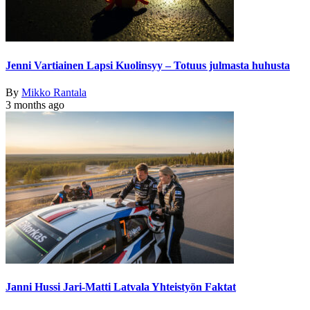
Jenni Vartiainen Lapsi Kuolinsyy – Totuus julmasta huhusta
By
Mikko Rantala
3 months ago
Janni Hussi Jari-Matti Latvala Yhteistyön Faktat