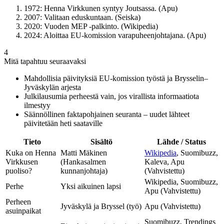
1972: Henna Virkkunen syntyy Joutsassa. (Apu)
2007: Valitaan eduskuntaan. (Seiska)
2020: Vuoden MEP -palkinto. (Wikipedia)
2024: Aloittaa EU-komission varapuheenjohtajana. (Apu)
4
Mitä tapahtuu seuraavaksi
Mahdollisia päivityksiä EU-komission työstä ja Brysselin–
Jyväskylän arjesta
Julkilausumia perheestä vain, jos virallista informaatiota
ilmestyy
Säännöllinen faktapohjainen seuranta – uudet lähteet
päivitetään heti saataville
Tieto
Sisältö
Lähde / Status
Kuka on Henna
Matti Mäkinen
Wikipedia
, Suomibuzz,
Virkkusen
(Hankasalmen
Kaleva, Apu
puoliso?
kunnanjohtaja)
(Vahvistettu)
Wikipedia, Suomibuzz,
Perhe
Yksi aikuinen lapsi
Apu (Vahvistettu)
Perheen
Jyväskylä ja Bryssel (työ)
Apu (Vahvistettu)
asuinpaikat
Suomibuzz, Trendings