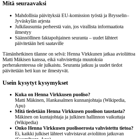
Mitä seuraavaksi
Mahdollisia päivityksiä EU-komission työstä ja Brysselin–
Jyväskylän arjesta
Julkilausumia perheestä vain, jos virallista informaatiota
ilmestyy
Säännöllinen faktapohjainen seuranta – uudet lähteet
päivitetään heti saataville
Tämänhetkinen tilanne on selvä: Henna Virkkunen jatkaa avioliittoa
Matti Mäkisen kanssa, eikä vahvistettuja muutoksia
perherakenteessa ole julkaistu. Seuranta jatkuu ja uudet tiedot
päivitetään heti kun ne ilmestyvät.
Usein kysytyt kysymykset
Kuka on Henna Virkkusen puoliso?
Matti Mäkinen, Hankasalmen kunnanjohtaja (Wikipedia,
Apu)
Mitä tiedetään Henna Virkkusen puolison taustasta?
Mäkinen on kuntajohtaja ja julkinen hallinnon vaikuttaja
(Wikipedia)
Onko Henna Virkkusen puolisoerosta vahvistettu tietoa?
Ei, kaikki julkiset lähteet vahvistavat avioliiton jatkuvan