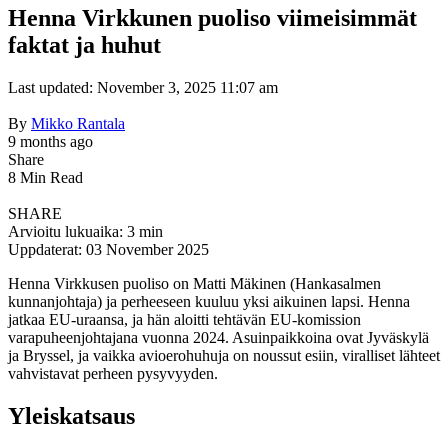
Henna Virkkunen puoliso viimeisimmät
faktat ja huhut
Last updated: November 3, 2025 11:07 am
By
Mikko Rantala
9 months ago
Share
8 Min Read
SHARE
Arvioitu lukuaika: 3 min
Uppdaterat: 03 November 2025
Henna Virkkusen puoliso on Matti Mäkinen (Hankasalmen
kunnanjohtaja) ja perheeseen kuuluu yksi aikuinen lapsi. Henna
jatkaa EU-uraansa, ja hän aloitti tehtävän EU-komission
varapuheenjohtajana vuonna 2024. Asuinpaikkoina ovat Jyväskylä
ja Bryssel, ja vaikka avioerohuhuja on noussut esiin, viralliset lähteet
vahvistavat perheen pysyvyyden.
Yleiskatsaus