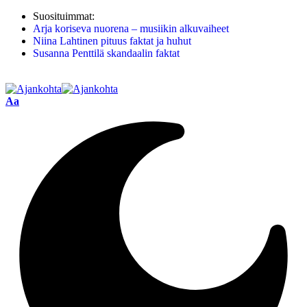
Suosituimmat:
Arja koriseva nuorena – musiikin alkuvaiheet
Niina Lahtinen pituus faktat ja huhut
Susanna Penttilä skandaalin faktat
Aa