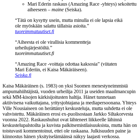
Mari Ederin raskaus (Amazing Race -yhteys) sekoitettu
aiheeseen –
maine
(Seiska).
“Tätä on kysytty usein, mutta minulla ei ole lapsia eikä
ole myöskään salattu tällaisia asioita.”
tuoreimmatuutiset.fi
“Aiheesta ei ole virallisia kommentteja
urheilujärjestöiltä.”
tuoreimmatuutiset.fi
“Amazing Race -voittaja odottaa kaksosia” (viitaten
Mari Ederiin, ei Kaisa Mäkäräiseen).
Seiska.fi
Kaisa Mäkäräinen (s. 1983) on yksi Suomen menestyneimmistä
ampumahiihtäjistä, vuoden urheilija 2011 ja useiden maailmancupin
sekä MM-kisojen kärkisijoitusten haltija. Hänet tunnetaan
aktiivisena vaikuttajana, yritysjohtajana ja mediapersoonana. Yhteys
Ville Nousiaiseen on herättänyt keskusteluja, mutta suhdetta ei ole
vahvistettu. Mäkäräinen erosi ex-puolisostaan Jarkko Siltakorvesta
vuonna 2022. Raskaushuhut ovat lähteneet liikkeelle lähinnä
keskustelupalstoilta ja kuvista palkitsemistilaisuuksista, mutta hän on
toistuvasti kommentoinut, ettei ole raskaana. Julkisuuden paine ja
kiinnostus hänen yksityiselämäänsä näkyy laajasti verkossa.