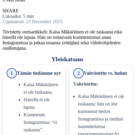
SHARE
Lukuaika: 5 min
Uppdaterat: 23 December 2025
Tiivistetty uutisartikkeli: Kaisa Mäkäräinen ei ole raskaana eikä
hänellä ole lapsia. Hän on toistuvasti kommentoinut asian
Instagramissa ja jatkaa uraansa yrittäjänä sekä viihdeohjelmien
osallistujana.
Yleiskatsaus
1
Tämän tiedämme nyt
2
Vahvistettu vs. huhut
Vahvistettu:
Kaisa Mäkäräinen
ei ole raskaana.
Kaisa Mäkäräinen ei ole
Hänellä ei ole
raskaana; hän on itse
lapsia.
kumonnut tiedon
Kommentti
Instagramissa ja median
Instagramissa: “ei
haastatteluissa
raskaana”.
(tuoreimmatuutiset.fi).