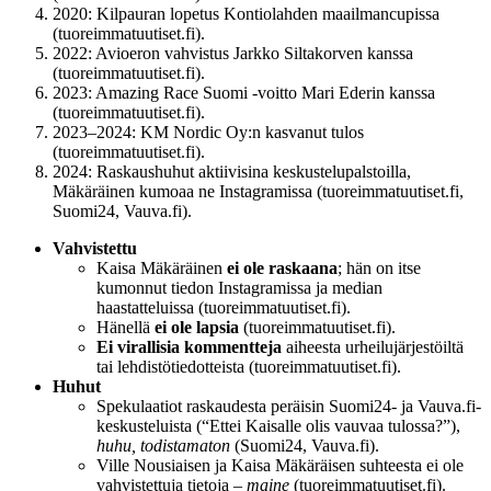
2020: Kilpauran lopetus Kontiolahden maailmancupissa
(tuoreimmatuutiset.fi).
2022: Avioeron vahvistus Jarkko Siltakorven kanssa
(tuoreimmatuutiset.fi).
2023: Amazing Race Suomi -voitto Mari Ederin kanssa
(tuoreimmatuutiset.fi).
2023–2024: KM Nordic Oy:n kasvanut tulos
(tuoreimmatuutiset.fi).
2024: Raskaushuhut aktiivisina keskustelupalstoilla,
Mäkäräinen kumoaa ne Instagramissa (tuoreimmatuutiset.fi,
Suomi24, Vauva.fi).
Vahvistettu
Kaisa Mäkäräinen
ei ole raskaana
; hän on itse
kumonnut tiedon Instagramissa ja median
haastatteluissa (tuoreimmatuutiset.fi).
Hänellä
ei ole lapsia
(tuoreimmatuutiset.fi).
Ei virallisia kommentteja
aiheesta urheilujärjestöiltä
tai lehdistötiedotteista (tuoreimmatuutiset.fi).
Huhut
Spekulaatiot raskaudesta peräisin Suomi24- ja Vauva.fi-
keskusteluista (“Ettei Kaisalle olis vauvaa tulossa?”),
huhu, todistamaton
(Suomi24, Vauva.fi).
Ville Nousiaisen ja Kaisa Mäkäräisen suhteesta ei ole
vahvistettuja tietoja –
maine
(tuoreimmatuutiset.fi).