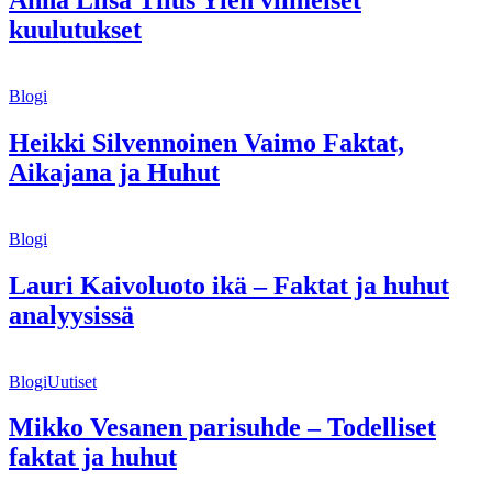
Anna Liisa Tilus Ylen viimeiset
kuulutukset
Blogi
Heikki Silvennoinen Vaimo Faktat,
Aikajana ja Huhut
Blogi
Lauri Kaivoluoto ikä – Faktat ja huhut
analyysissä
Blogi
Uutiset
Mikko Vesanen parisuhde – Todelliset
faktat ja huhut