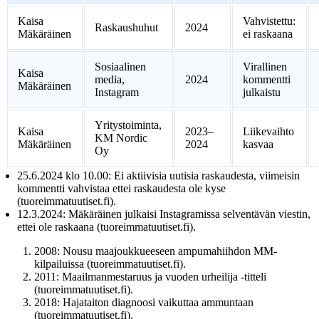
Kaisa
Vahvistettu:
Raskaushuhut
2024
Mäkäräinen
ei raskaana
Sosiaalinen
Virallinen
Kaisa
media,
2024
kommentti
Mäkäräinen
Instagram
julkaistu
Yritystoiminta,
Kaisa
2023–
Liikevaihto
KM Nordic
Mäkäräinen
2024
kasvaa
Oy
25.6.2024 klo 10.00:
Ei aktiivisia uutisia raskaudesta, viimeisin
kommentti vahvistaa ettei raskaudesta ole kyse
(tuoreimmatuutiset.fi).
12.3.2024:
Mäkäräinen julkaisi Instagramissa selventävän viestin,
ettei ole raskaana (tuoreimmatuutiset.fi).
2008: Nousu maajoukkueeseen ampumahiihdon MM-
kilpailuissa (tuoreimmatuutiset.fi).
2011: Maailmanmestaruus ja vuoden urheilija -titteli
(tuoreimmatuutiset.fi).
2018: Hajataiton diagnoosi vaikuttaa ammuntaan
(tuoreimmatuutiset.fi).