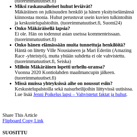
(tuoreimmatuutiset.fi)
Miksi raskausaiheiset huhut leviävät?
Mäkäräinen on julkisuuden henkilö ja hänen yksityiselämänsä
kiinnostaa monia. Huhut perustuvat usein kuvien tulkintoihin
ja keskustelupalstoihin. (tuoreimmatuutiset.fi, Suomi24)
Onko Mäkäräisellä lapsia?
Ei ole. Hän on todennut asian useissa kommenteissaan.
(tuoreimmatuutiset.fi)
Onko hänen elämässään muita tunnettuja henkilöitä?
Häntä on liitetty Ville Nousiaiseen ja Mari Ederiin (Amazing
Race -yhteistyö), mutta yhtään suhdetta ei ole vahvistettu.
(tuoreimmatuutiset.fi, Seiska)
Milloin Mäkäräinen lopetti urheilu-uransa?
Vuonna 2020 Kontiolahden maailmancupin jälkeen.
(tuoreimmatuutiset.fi)
Missä muissa yhteyksissä aihe on noussut esiin?
Keskustelupalstoilla sekä naisurheilijoihin liittyvissä uutisissa.
Lue lisää
Jenni Poikelus lapsi – Vahvistetut faktat ja huhut
.
Share This Article
Flipboard
Copy Link
SUOSITTU