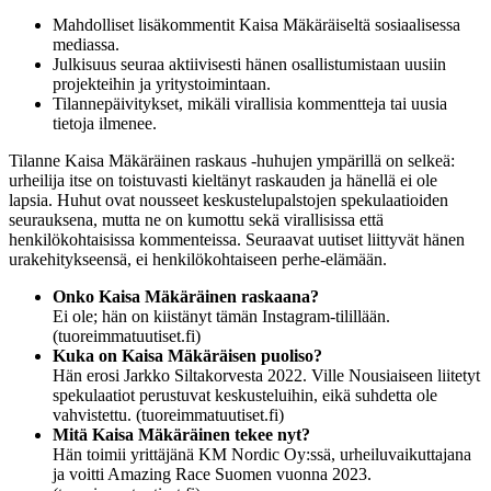
Mahdolliset lisäkommentit Kaisa Mäkäräiseltä sosiaalisessa
mediassa.
Julkisuus seuraa aktiivisesti hänen osallistumistaan uusiin
projekteihin ja yritystoimintaan.
Tilannepäivitykset, mikäli virallisia kommentteja tai uusia
tietoja ilmenee.
Tilanne Kaisa Mäkäräinen raskaus -huhujen ympärillä on selkeä:
urheilija itse on toistuvasti kieltänyt raskauden ja hänellä ei ole
lapsia. Huhut ovat nousseet keskustelupalstojen spekulaatioiden
seurauksena, mutta ne on kumottu sekä virallisissa että
henkilökohtaisissa kommenteissa. Seuraavat uutiset liittyvät hänen
urakehitykseensä, ei henkilökohtaiseen perhe-elämään.
Onko Kaisa Mäkäräinen raskaana?
Ei ole; hän on kiistänyt tämän Instagram-tilillään.
(tuoreimmatuutiset.fi)
Kuka on Kaisa Mäkäräisen puoliso?
Hän erosi Jarkko Siltakorvesta 2022. Ville Nousiaiseen liitetyt
spekulaatiot perustuvat keskusteluihin, eikä suhdetta ole
vahvistettu. (tuoreimmatuutiset.fi)
Mitä Kaisa Mäkäräinen tekee nyt?
Hän toimii yrittäjänä KM Nordic Oy:ssä, urheiluvaikuttajana
ja voitti Amazing Race Suomen vuonna 2023.