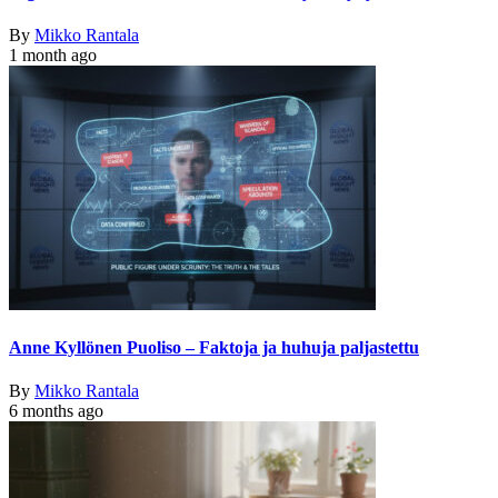
By
Mikko Rantala
1 month ago
Anne Kyllönen Puoliso – Faktoja ja huhuja paljastettu
By
Mikko Rantala
6 months ago