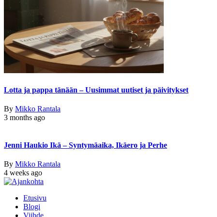
Lotta ja pappa tänään – Uusimmat uutiset ja päivitykset
By
Mikko Rantala
3 months ago
Jenni Haukio Ikä – Syntymäaika, Ikäero ja Perhe
By
Mikko Rantala
4 weeks ago
Etusivu
Blogi
Viihde