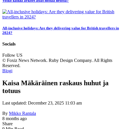
Voiko kaikki arkiset asiat hoitaa netissä?
All-inclusive holidays: Are they delivering value for British travellers in
2024?
Socials
Follow US
© Foxiz News Network. Ruby Design Company. All Rights
Reserved.
Blogi
Kaisa Mäkäräinen raskaus huhut ja
totuus
Last updated: December 23, 2025 11:03 am
By
Mikko Rantala
8 months ago
Share
9 Min Read