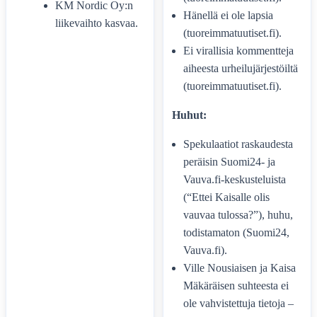
KM Nordic Oy:n
Hänellä ei ole lapsia
liikevaihto kasvaa.
(tuoreimmatuutiset.fi).
Ei virallisia kommentteja
aiheesta urheilujärjestöiltä
(tuoreimmatuutiset.fi).
Huhut:
Spekulaatiot raskaudesta
peräisin Suomi24- ja
Vauva.fi-keskusteluista
(“Ettei Kaisalle olis
vauvaa tulossa?”), huhu,
todistamaton (Suomi24,
Vauva.fi).
Ville Nousiaisen ja Kaisa
Mäkäräisen suhteesta ei
ole vahvistettuja tietoja –