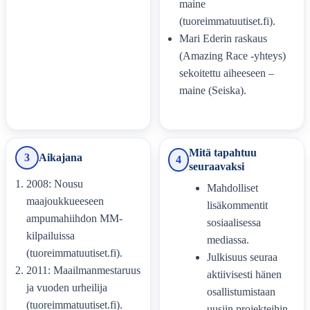
maine
(tuoreimmatuutiset.fi).
Mari Ederin raskaus
(Amazing Race -yhteys)
sekoitettu aiheeseen –
maine (Seiska).
Mitä tapahtuu
3
Aikajana
4
seuraavaksi
2008: Nousu
Mahdolliset
maajoukkueeseen
lisäkommentit
ampumahiihdon MM-
sosiaalisessa
kilpailuissa
mediassa.
(tuoreimmatuutiset.fi).
Julkisuus seuraa
2011: Maailmanmestaruus
aktiivisesti hänen
ja vuoden urheilija
osallistumistaan
(tuoreimmatuutiset.fi).
uusiin projekteihin