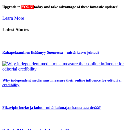
Upgrade to
FOXIZ
today and take advantage of these fantastic updates!
Learn More
Latest Stories
Rahapelaaminen lisääntyy Suomessa – mistä kasvu johtuu?
Why independent media must measure their online influence for editorial
credibility
Pikavipin korko ja kulut – mitä kuluttajan kannattaa tietää?