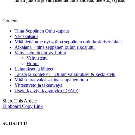
ilman julkista ja vahvistettua uutislähdettä, tietosuojasyistä.
Contents
Tiina Seppänen Oulu -tapaus
Yleiskatsaus
Mitä tiedämme nyt – tiina seppänen oulu keskeiset faktat
Aikajana – tiina seppänen oulun rikosjuttu
Vahvistetut tiedot vs. huhut
Vahvistettu
Huhut
Lainaukset ja lähteet
Tausta ja konteksti – Oulun vaikutukset & keskustelu
Mitä seuraavaksi – tiina seppänen oulu
Yhteenveto ja takeaways
Usein kysytyt kysymykset (FAQ)
Share This Article
Flipboard
Copy Link
SUOSITTU