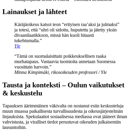
Lainaukset ja lähteet
Käräjäoikeus katsoi teon “erityisen raa’aksi ja julmaksi”
ja totesi, että “uhri oli sidottu, huputettu ja jätetty yksin
divaanilaatikkoon, missä hän kuoli hitaasti
tukehtumalla.”
Yle
“Tämä on suomalaisittain poikkeuksellisen raaka
murhatapaus. Vastaavia tuomioita annetaan Suomessa
vuosittain harvoin.”
Minna Kimpimäki, rikosoikeuden professori / Yle
Tausta ja konteksti – Oulun vaikutukset
& keskustelu
Tapauksen äärimmäinen väkivalta on nostanut esiin keskusteluja
muun muassa paikallisesta turvallisuudesta ja oikeusjärjestelmän
linjauksista. Spekulaatiot sosiaalisessa mediassa ovat jääneet ilman
vahvistusta, ja viralliset tiedot perustuvat oikeuden julkaisemiin
lausuntoihin.