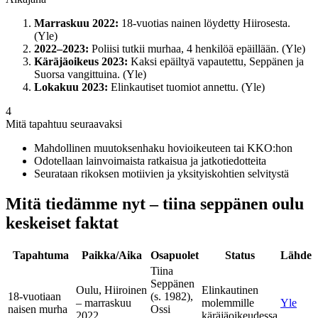
Marraskuu 2022:
18-vuotias nainen löydetty Hiirosesta.
(Yle)
2022–2023:
Poliisi tutkii murhaa, 4 henkilöä epäillään. (Yle)
Käräjäoikeus 2023:
Kaksi epäiltyä vapautettu, Seppänen ja
Suorsa vangittuina. (Yle)
Lokakuu 2023:
Elinkautiset tuomiot annettu. (Yle)
4
Mitä tapahtuu seuraavaksi
Mahdollinen muutoksenhaku hovioikeuteen tai KKO:hon
Odotellaan lainvoimaista ratkaisua ja jatkotiedotteita
Seurataan rikoksen motiivien ja yksityiskohtien selvitystä
Mitä tiedämme nyt – tiina seppänen oulu
keskeiset faktat
Tapahtuma
Paikka/Aika
Osapuolet
Status
Lähde
Tiina
Seppänen
Oulu, Hiiroinen
Elinkautinen
18-vuotiaan
(s. 1982),
– marraskuu
molemmille
Yle
naisen murha
Ossi
2022
käräjäoikeudessa