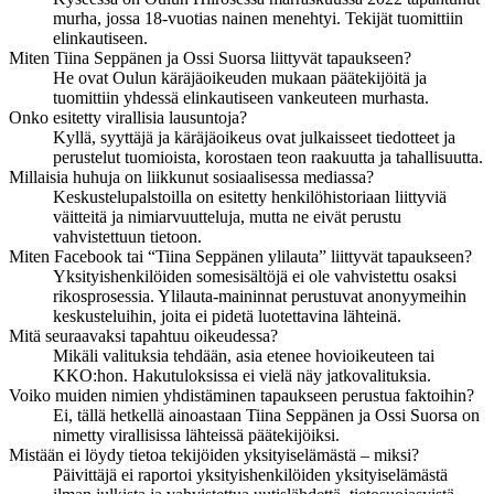
murha, jossa 18-vuotias nainen menehtyi. Tekijät tuomittiin
elinkautiseen.
Miten Tiina Seppänen ja Ossi Suorsa liittyvät tapaukseen?
He ovat Oulun käräjäoikeuden mukaan päätekijöitä ja
tuomittiin yhdessä elinkautiseen vankeuteen murhasta.
Onko esitetty virallisia lausuntoja?
Kyllä, syyttäjä ja käräjäoikeus ovat julkaisseet tiedotteet ja
perustelut tuomioista, korostaen teon raakuutta ja tahallisuutta.
Millaisia huhuja on liikkunut sosiaalisessa mediassa?
Keskustelupalstoilla on esitetty henkilöhistoriaan liittyviä
väitteitä ja nimiarvuutteluja, mutta ne eivät perustu
vahvistettuun tietoon.
Miten Facebook tai “Tiina Seppänen ylilauta” liittyvät tapaukseen?
Yksityishenkilöiden somesisältöjä ei ole vahvistettu osaksi
rikosprosessia. Ylilauta-maininnat perustuvat anonyymeihin
keskusteluihin, joita ei pidetä luotettavina lähteinä.
Mitä seuraavaksi tapahtuu oikeudessa?
Mikäli valituksia tehdään, asia etenee hovioikeuteen tai
KKO:hon. Hakutuloksissa ei vielä näy jatkovalituksia.
Voiko muiden nimien yhdistäminen tapaukseen perustua faktoihin?
Ei, tällä hetkellä ainoastaan Tiina Seppänen ja Ossi Suorsa on
nimetty virallisissa lähteissä päätekijöiksi.
Mistään ei löydy tietoa tekijöiden yksityiselämästä – miksi?
Päivittäjä ei raportoi yksityishenkilöiden yksityiselämästä