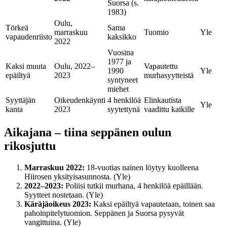
Suorsa (s.
1983)
Oulu,
Törkeä
Sama
marraskuu
Tuomio
Yle
vapaudenriisto
kaksikko
2022
Vuosina
1977 ja
Kaksi muuta
Oulu, 2022–
Vapautettu
1990
Yle
epäiltyä
2023
murhasyytteistä
syntyneet
miehet
Syyttäjän
Oikeudenkäynti
4 henkilöä
Elinkautista
Yle
kanta
2023
syytettynä
vaadittu kaikille
Aikajana – tiina seppänen oulun
rikosjuttu
Marraskuu 2022:
18-vuotias nainen löytyy kuolleena
Hiirosen yksityisasunnosta. (Yle)
2022–2023:
Poliisi tutkii murhana, 4 henkilöä epäillään.
Syytteet nostetaan. (Yle)
Käräjäoikeus 2023:
Kaksi epäiltyä vapautetaan, toinen saa
pahoinpitelytuomion. Seppänen ja Suorsa pysyvät
vangittuina. (Yle)