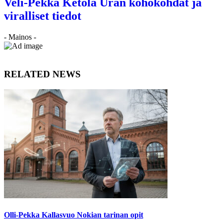
Veli-Pekka Ketola Uran kohokohdat ja
viralliset tiedot
- Mainos -
RELATED NEWS
Olli-Pekka Kallasvuo Nokian tarinan opit