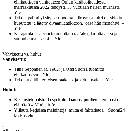
elinkautiseen vankeuteen Oulun käräjäoikeudessa
marraskuussa 2022 tehdystä 18-vuotiaan naisen murhasta. –
Yle
Teko tapahtui yksityisasunnossa Hiirosessa, uhri oli sidottu,
huputettu ja jätetty divaanilaatikkoon, jossa hän menehtyi. –
Yle
Käräjäoikeus arvioi teon erittäin raa’aksi, kiduttavaksi ja
suunnitelmalliseksi. – Yle
2
Vahvistettu vs. huhut
Vahvistettu:
Tiina Seppänen (s. 1982) ja Ossi Suorsa tuomittu
elinkautiseen – Yle
Teko kuvattiin erityisen raakaksi ja kiduttavaksi – Yle
Huhut:
Keskustelupalstoilla spekuloidaan osapuolten aiemmasta
elämästä – Murha.info
Ylilauta-ketjuissa mainintoja, mutta ei faktatietoa – Suomi24
keskustelu
3
Aikajana