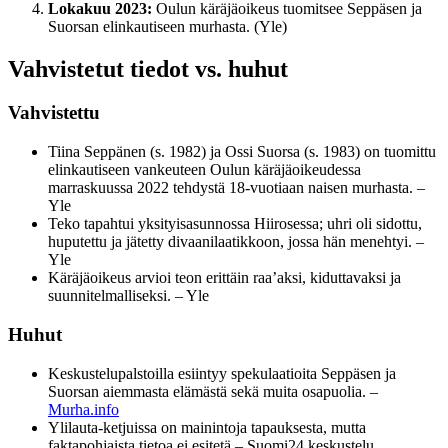
Lokakuu 2023:
Oulun käräjäoikeus tuomitsee Seppäsen ja
Suorsan elinkautiseen murhasta. (Yle)
Vahvistetut tiedot vs. huhut
Vahvistettu
Tiina Seppänen (s. 1982) ja Ossi Suorsa (s. 1983) on tuomittu
elinkautiseen vankeuteen Oulun käräjäoikeudessa
marraskuussa 2022 tehdystä 18-vuotiaan naisen murhasta. –
Yle
Teko tapahtui yksityisasunnossa Hiirosessa; uhri oli sidottu,
huputettu ja jätetty divaanilaatikkoon, jossa hän menehtyi. –
Yle
Käräjäoikeus arvioi teon erittäin raa’aksi, kiduttavaksi ja
suunnitelmalliseksi. – Yle
Huhut
Keskustelupalstoilla esiintyy spekulaatioita Seppäsen ja
Suorsan aiemmasta elämästä sekä muita osapuolia. –
Murha.info
Ylilauta-ketjuissa on mainintoja tapauksesta, mutta
faktapohjaista tietoa ei esitetä – Suomi24 keskustelu