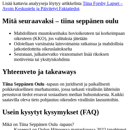
Lisää kattavia analyyseja löytyy artikkelista
Tiina Forsby Lapset –
Avoin Keskustelu ja Päivitetyt Faktatiedot
.
Mitä seuraavaksi – tiina seppänen oulu
Mahdollinen muutoksenhaku hovioikeuteen tai korkeimpaan
oikeuteen (KKO), jos valituksia jätetään
Odotellaan varsinaista lainvoimaista ratkaisua ja mahdollisia
jatkotiedotteita oikeuslaitokselta
Seurataan, julkaisevatko viranomaiset lisää rikoksen
motiiveista tai yksityiskohdista
Yhteenveto ja takeaways
Tiina Seppänen Oulu
-tapaus on juridisesti ja paikallisesti
poikkeuksellinen murhatuomio, jossa tarkasti virallisiin lähteisiin
perustuvat tiedot eroavat sosiaalisen median huhustuksesta. Kaikki
saatavilla oleva tieto pohjautuu oikeuden virallisiin lausuntoihin.
Usein kysytyt kysymykset (FAQ)
Mikä on Tiina Seppänen Oulu -tapaus?
Kyseessä on Oulun Hiirosessa marraskuussa 2022 tapahtunut