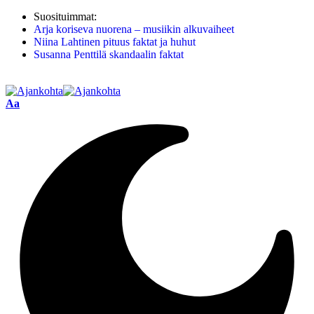
Suosituimmat:
Arja koriseva nuorena – musiikin alkuvaiheet
Niina Lahtinen pituus faktat ja huhut
Susanna Penttilä skandaalin faktat
Aa