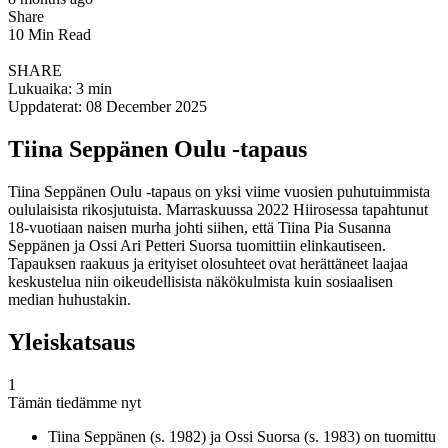
Share
10 Min Read
SHARE
Lukuaika: 3 min
Uppdaterat: 08 December 2025
Tiina Seppänen Oulu -tapaus
Tiina Seppänen Oulu -tapaus on yksi viime vuosien puhutuimmista
oululaisista rikosjutuista. Marraskuussa 2022 Hiirosessa tapahtunut
18-vuotiaan naisen murha johti siihen, että Tiina Pia Susanna
Seppänen ja Ossi Ari Petteri Suorsa tuomittiin elinkautiseen.
Tapauksen raakuus ja erityiset olosuhteet ovat herättäneet laajaa
keskustelua niin oikeudellisista näkökulmista kuin sosiaalisen
median huhustakin.
Yleiskatsaus
1
Tämän tiedämme nyt
Tiina Seppänen (s. 1982) ja Ossi Suorsa (s. 1983) on tuomittu